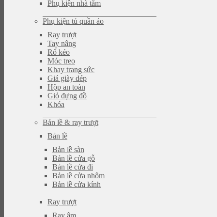
Phụ kiện nhà tắm
Phụ kiện tủ quần áo
Ray trượt
Tay nâng
Rổ kéo
Móc treo
Khay trang sức
Giá giày dép
Hộp an toàn
Giỏ đựng đồ
Khóa
Bản lề & ray trượt
Bản lề
Bản lề sàn
Bản lề cửa gỗ
Bản lề cửa đi
Bản lề cửa nhôm
Bản lề cửa kính
Ray trượt
Ray âm