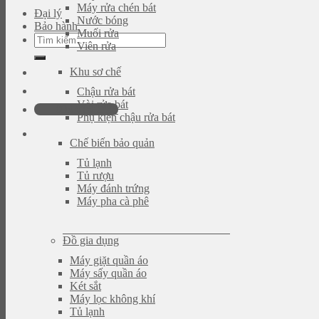
Máy rửa chén bát
Đại lý
Nước bóng
Bảo hành
Muối rửa
Tìm
Viên rửa
kiếm:
Khu sơ chế
Chậu rửa bát
Vòi rửa bát
093.616.2365
Phụ kiện chậu rửa bát
Chế biến bảo quản
Tủ lạnh
Tủ rượu
Máy đánh trứng
Máy pha cà phê
Đồ gia dụng
Máy giặt quần áo
Máy sấy quần áo
Két sắt
Máy lọc không khí
Tủ lạnh