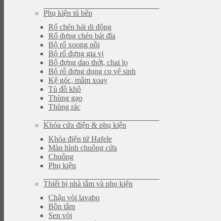
Phụ kiện tủ bếp
Rổ chén bát di động
Rổ đựng chén bát đĩa
Bộ rổ xoong nồi
Bộ rổ đựng gia vị
Bộ đựng dao thớt, chai lọ
Bộ rổ đựng dụng cụ vệ sinh
Kệ góc, mâm xoay
Tủ đồ khô
Thùng gạo
Thùng rác
Khóa cửa điện & phụ kiện
Khóa điện tử Hafele
Màn hình chuông cửa
Chuông
Phụ kiện
Thiết bị nhà tắm và phụ kiện
Chậu vòi lavabo
Bồn tắm
Sen vòi