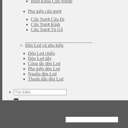
Ruột Khóa Cửa Nhôm
Phụ kiện cửa trượt
Cửa Trượt Cửa Đi
Cửa Trượt Kính
Cửa Trượt Tủ Gỗ
Đèn Led và phụ kiện
Đèn Led chiếu
Đèn Led dây
Công tắc đèn Led
Phụ kiện đèn Led
Nguồn đèn Led
Thanh dẫn đèn Led
Tìm
kiếm:
Đăng nhập
Tên tài khoản hoặc địa chỉ email
*