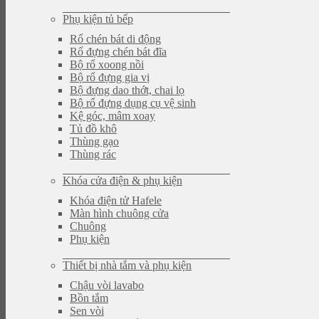
Phụ kiện tủ bếp
Rổ chén bát di động
Rổ đựng chén bát đĩa
Bộ rổ xoong nồi
Bộ rổ đựng gia vị
Bộ đựng dao thớt, chai lọ
Bộ rổ đựng dụng cụ vệ sinh
Kệ góc, mâm xoay
Tủ đồ khô
Thùng gạo
Thùng rác
Khóa cửa điện & phụ kiện
Khóa điện tử Hafele
Màn hình chuông cửa
Chuông
Phụ kiện
Thiết bị nhà tắm và phụ kiện
Chậu vòi lavabo
Bồn tắm
Sen vòi