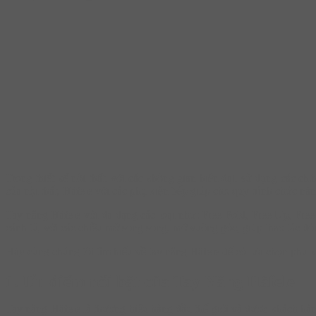
Trong thiết kế nội thất, với các không gian hiện đại, sử dụng các chứ
của nội thất, Häfele với các phụ kiện bếp giúp cho quy trình chức nă
Tay nâng Häfele với đa dạng các loại như: Free Fold, Free Up, Free
cánh tủ, với các chiều mở song song, mở vuông góc, giúp thao tác đó
Hãy cùng chúng tôi tìm hiểu về tay nâng Häfele để có lựa chọn phụ k
1. Ưu điểm nổi bật của Tay Nâng Häfele
Tay nâng Häfele là thương hiệu hàng đầu thế giới và được khách hàng