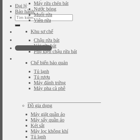
Máy rửa chén bát
Đại lý
Nước bóng
Bảo hành
Muối rửa
Tìm
Viên rửa
kiếm:
Khu sơ chế
Chậu rửa bát
Vòi rửa bát
093.616.2365
Phụ kiện chậu rửa bát
Chế biến bảo quản
Tủ lạnh
Tủ rượu
Máy đánh trứng
Máy pha cà phê
Đồ gia dụng
Máy giặt quần áo
Máy sấy quần áo
Két sắt
Máy lọc không khí
Tủ lạnh