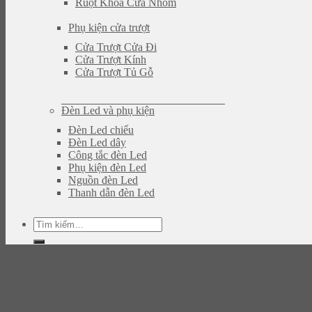
Ruột Khóa Cửa Nhôm
Phụ kiện cửa trượt
Cửa Trượt Cửa Đi
Cửa Trượt Kính
Cửa Trượt Tủ Gỗ
Đèn Led và phụ kiện
Đèn Led chiếu
Đèn Led dây
Công tắc đèn Led
Phụ kiện đèn Led
Nguồn đèn Led
Thanh dẫn đèn Led
Tìm
kiếm:
Hot news
,
Tư vấn Phụ kiện nội thất
Tay nâng Häfele