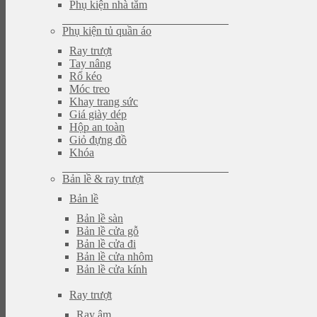
Phụ kiện nhà tắm
Phụ kiện tủ quần áo
Ray trượt
Tay nâng
Rổ kéo
Móc treo
Khay trang sức
Giá giày dép
Hộp an toàn
Giỏ đựng đồ
Khóa
Bản lề & ray trượt
Bản lề
Bản lề sàn
Bản lề cửa gỗ
Bản lề cửa đi
Bản lề cửa nhôm
Bản lề cửa kính
Ray trượt
Ray âm