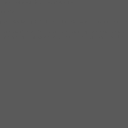
iện thông minh với các ưu nhược điểm nhé.
kiện này.
p một cách hiệu quả. Sử dụng rất đơn giản, không tạo ra tiếng động, g
iều kiện khí hậu nóng ẩm của Việt Nam, không bị cong vênh, oxy hóa. Tạ
nâng điện, giúp bạn không tốn lực trong lúc sử dụng, và có thể dừng ở 