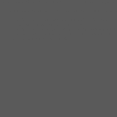
quốc tế danh giá như Reddot Design. Đi sâu vào tìm hiểu loại phụ k
Trước tiên, đánh giá tay nâng Häfele, bạn nhìn vào ưu điểm của phụ 
Tay nâng Häfele là phụ kiện thông minh hỗ trợ nâng cánh tủ bế
rít khó chịu của kim loại, nhất là tiếng gỉ sét.
Tay nâng Häfele được làm từ vật liệu cao cấp, thích hợp với đ
Tay nâng Häfele với tính năng Häfele E drive tích hợp với tay 
hoạt phù hợp với yêu cầu bạn cân.