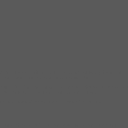
c năng linh hoạt, giản tiện luôn được ưu tiên bởi hiệu quả mang lại. Đ
ng trong không gian bếp được tối ưu hóa, hiện đại.
 Wing, Free Flap (các loại kiểu tay nâng theo cách mở, hướng mở) với
ng/mở cánh trở nên nhẹ nhàng, đơn giản hơn rất nhiều.
iện thông minh hỗ trợ bạn trong quá trình nấu nướng nhé.
 đánh giá cao về chất lượng sản phẩm, thiết kế sang trọng, hiện đại, 