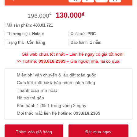
Giá
Giá
130.000
₫
₫
196.000
gốc
hiện
Mã sản phẩm:
483.01.721
là:
tại
196.000₫.
là:
Thương hiệu:
Hafele
Xuất xứ:
PRC
130.000₫.
Trạng thái:
Còn hàng
Bảo hành:
1 năm
Giá web chưa tốt nhất – Liên hệ ngay có giá tốt hơn!
>> Hotline:
093.616.2365
– Giá người nhà, lại có quà.
Miễn phí vận chuyển & lắp đặt toàn quốc
Cam kết xuất xứ & bảo hành chính hãng
Thanh toán linh hoạt
Hỗ trợ trả góp
Bảo hành 1 đổi 1 trong vòng 3 ngày
Mọi thắc mắc liên hệ hotline:
093.616.2365
Thêm vào giỏ hàng
Đặt mua ngay