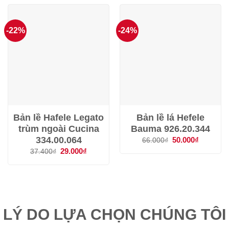
124.000₫.
-22%
-24%
Bản lề Hafele Legato
Bản lề lá Hefele
trùm ngoài Cucina
Bauma 926.20.344
334.00.064
Giá
50.000
₫
Giá
66.000
₫
gốc
hiện
Giá
29.000
₫
Giá
37.400
₫
là:
tại
gốc
hiện
66.000₫.
là:
là:
tại
50.000₫.
37.400₫.
là:
29.000₫.
LÝ DO LỰA CHỌN CHÚNG TÔI