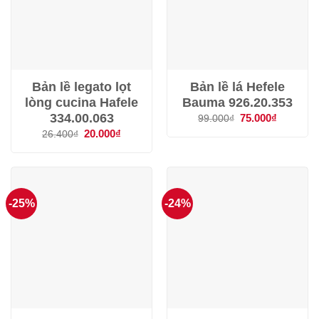
Bản lề legato lọt
Bản lề lá Hefele
lòng cucina Hafele
Bauma 926.20.353
334.00.063
Giá
75.000
₫
Giá
99.000
₫
gốc
hiện
Giá
20.000
₫
Giá
26.400
₫
là:
tại
gốc
hiện
99.000₫.
là:
là:
tại
75.000₫.
26.400₫.
là:
20.000₫.
-25%
-24%