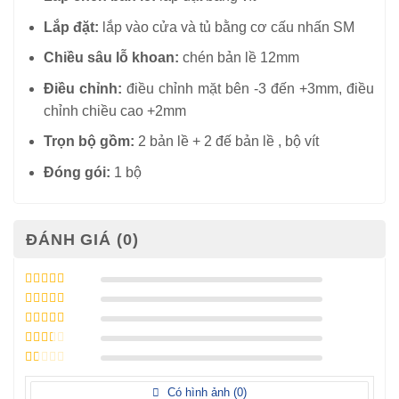
Lắp đặt:
lắp vào cửa và tủ bằng cơ cấu nhấn SM
Chiều sâu lỗ khoan:
chén bản lề 12mm
Điều chỉnh:
điều chỉnh mặt bên -3 đến +3mm, điều
chỉnh chiều cao +2mm
Trọn bộ gồm:
2 bản lề + 2 đế bản lề , bộ vít
Đóng gói:
1 bộ
ĐÁNH GIÁ (0)
Được xếp
hạng
5
5 sao
Được xếp
hạng
4
5
Được
sao
xếp
Được
hạng
3
xếp
5 sao
Được
hạng
xếp
Có hình ảnh (
0
)
2
5