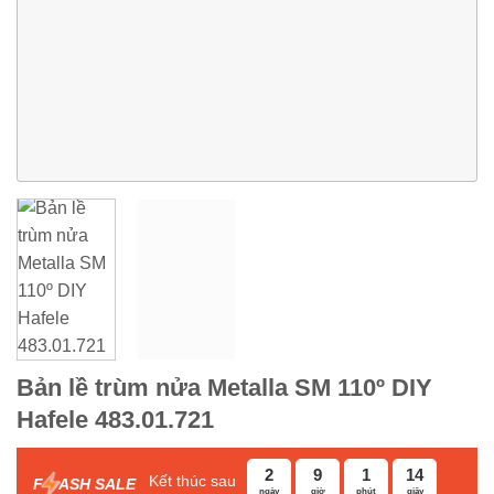
Bản lề trùm nửa Metalla SM 110º DIY
Hafele 483.01.721
2
9
1
13
Kết thúc sau
F
ASH SALE
ngày
giờ
phút
giây