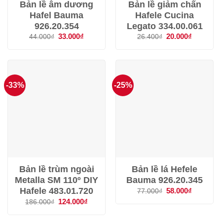
Bản lề âm dương
Bản lề giảm chấn
Hafel Bauma
Hafele Cucina
926.20.354
Legato 334.00.061
Giá
33.000
₫
Giá
Giá
20.000
₫
Giá
44.000
₫
26.400
₫
gốc
hiện
gốc
hiện
là:
tại
là:
tại
44.000₫.
là:
26.400₫.
là:
33.000₫.
20.000₫.
-33%
-25%
Bản lề trùm ngoài
Bản lề lá Hefele
Metalla SM 110º DIY
Bauma 926.20.345
Hafele 483.01.720
Giá
58.000
₫
Giá
77.000
₫
gốc
hiện
Giá
124.000
₫
Giá
186.000
₫
là:
tại
gốc
hiện
77.000₫.
là:
là:
tại
58.000₫.
186.000₫.
là: