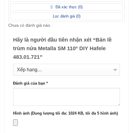
hạng
sao
1
Đã xác thực (
0
)
5
sao
Lọc đánh giá (
0
)
Chưa có đánh giá nào.
Hãy là người đầu tiên nhận xét “Bản lề
trùm nửa Metalla SM 110º DIY Hafele
483.01.721”
Đánh giá của bạn
*
Hình ảnh (Dung lượng tối đa: 1024 KB, tối đa 5 hình ảnh)