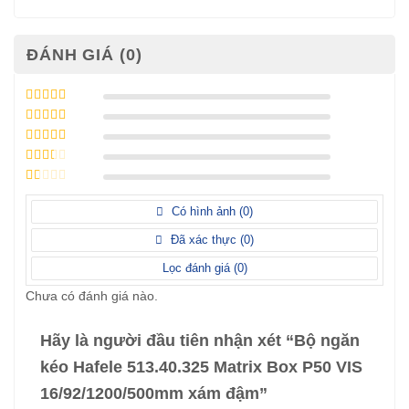
ĐÁNH GIÁ (0)
Được xếp
hạng
5
5 sao
Được xếp
hạng
4
5
Được
sao
xếp
Được
hạng
3
xếp
5 sao
Được
hạng
xếp
Có hình ảnh (
0
)
2
5
hạng
sao
1
Đã xác thực (
0
)
5
sao
Lọc đánh giá (
0
)
Chưa có đánh giá nào.
Hãy là người đầu tiên nhận xét “Bộ ngăn
kéo Hafele 513.40.325 Matrix Box P50 VIS
16/92/1200/500mm xám đậm”