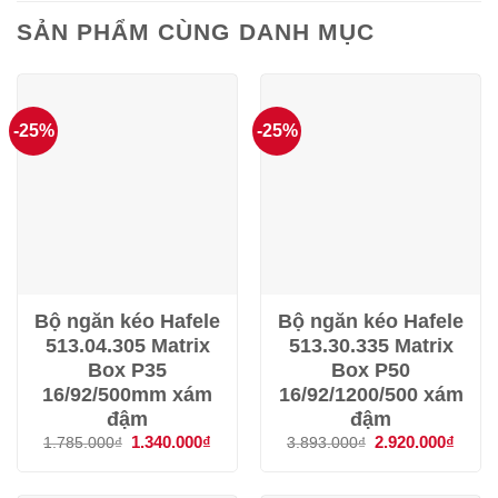
3.500.000₫.
SẢN PHẨM CÙNG DANH MỤC
-25%
-25%
Bộ ngăn kéo Hafele
Bộ ngăn kéo Hafele
513.04.305 Matrix
513.30.335 Matrix
Box P35
Box P50
16/92/500mm xám
16/92/1200/500 xám
đậm
đậm
Giá
1.340.000
₫
Giá
Giá
2.920.000
₫
Giá
1.785.000
₫
3.893.000
₫
gốc
hiện
gốc
hiện
là:
tại
là:
tại
1.785.000₫.
là:
3.893.000₫.
là: