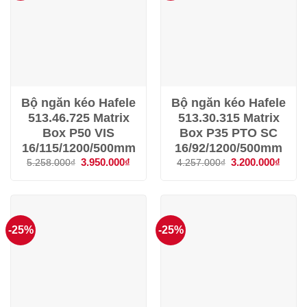
Bộ ngăn kéo Hafele
Bộ ngăn kéo Hafele
513.46.725 Matrix
513.30.315 Matrix
Box P50 VIS
Box P35 PTO SC
16/115/1200/500mm
16/92/1200/500mm
Giá
3.950.000
₫
Giá
Giá
3.200.000
₫
Giá
5.258.000
₫
4.257.000
₫
gốc
hiện
gốc
hiện
là:
tại
là:
tại
5.258.000₫.
là:
4.257.000₫.
là:
3.950.000₫.
3.200
-25%
-25%