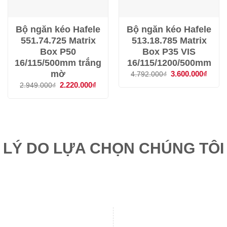
Bộ ngăn kéo Hafele
Bộ ngăn kéo Hafele
551.74.725 Matrix
513.18.785 Matrix
Box P50
Box P35 VIS
16/115/500mm trắng
16/115/1200/500mm
mờ
Giá
3.600.000
₫
Giá
4.792.000
₫
gốc
hiện
Giá
2.220.000
₫
Giá
2.949.000
₫
là:
tại
gốc
hiện
4.792.000₫.
là:
là:
tại
3.600
2.949.000₫.
là:
2.220.000₫.
LÝ DO LỰA CHỌN CHÚNG TÔI