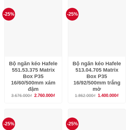
1.340.000₫.
2.920
-25%
-25%
Bộ ngăn kéo Hafele
Bộ ngăn kéo Hafele
551.53.375 Matrix
513.04.705 Matrix
Box P35
Box P35
16/60/500mm xám
16/92/500mm trắng
đậm
mờ
Giá
2.760.000
₫
Giá
Giá
1.400.000
₫
Giá
3.676.000
₫
1.862.000
₫
gốc
hiện
gốc
hiện
là:
tại
là:
tại
3.676.000₫.
là:
1.862.000₫.
là:
2.760.000₫.
1.400
-25%
-25%