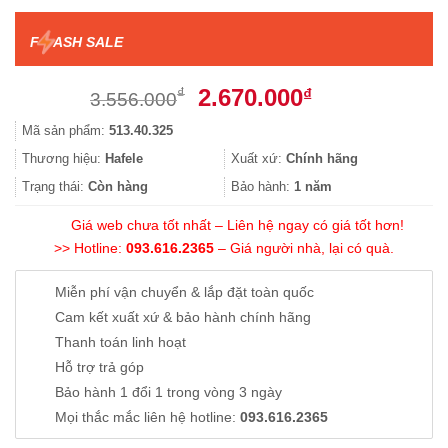
F
ASH SALE
Giá
Giá
2.670.000
₫
₫
3.556.000
gốc
hiện
Mã sản phẩm:
513.40.325
là:
tại
3.556.000₫.
là:
Thương hiệu:
Hafele
Xuất xứ:
Chính hãng
2.670.000₫.
Trạng thái:
Còn hàng
Bảo hành:
1 năm
Giá web chưa tốt nhất – Liên hệ ngay có giá tốt hơn!
>> Hotline:
093.616.2365
– Giá người nhà, lại có quà.
Miễn phí vận chuyển & lắp đặt toàn quốc
Cam kết xuất xứ & bảo hành chính hãng
Thanh toán linh hoạt
Hỗ trợ trả góp
Bảo hành 1 đổi 1 trong vòng 3 ngày
Mọi thắc mắc liên hệ hotline:
093.616.2365