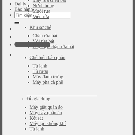
Máy rửa chén bát
Đại lý
Nước bóng
Bảo hành
Muối rửa
Tìm
Viên rửa
kiếm:
Khu sơ chế
Chậu rửa bát
Vòi rửa bát
093.616.2365
Phụ kiện chậu rửa bát
Chế biến bảo quản
Tủ lạnh
Tủ rượu
Máy đánh trứng
Máy pha cà phê
Đồ gia dụng
Máy giặt quần áo
Máy sấy quần áo
Két sắt
Máy lọc không khí
Tủ lạnh