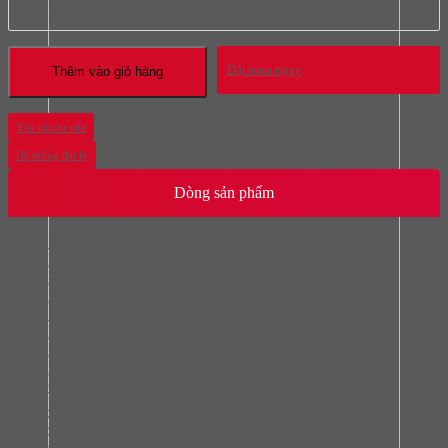
Mọi thắc mắc liên hệ hotline:
093.616.2365
Đặt mua ngay
Thêm vào giỏ hàng
Yêu cầu tư vấn
Hệ thống đại lý
Dòng sản phẩm
Bếp từ
Bếp hồng ngoại
Bếp từ kết hợp hồng ngoại
Bếp gas
Lò nướng
Lò vi sóng
Máy hút mùi
Máy rửa chén bát
Chậu rửa bát
Vòi rửa bát
Tủ lạnh
Tủ rượu