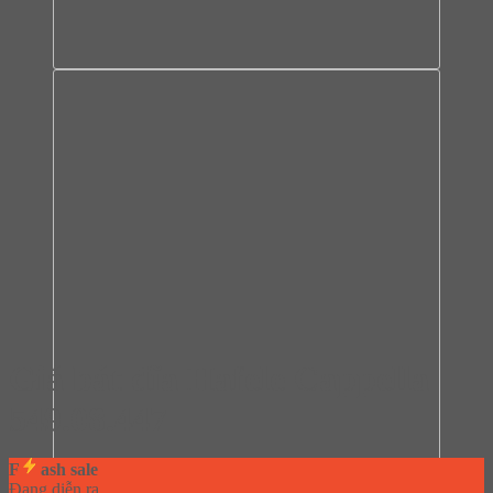
Giá bát đĩa Hafele Cappella
549.08.447
F
ash sale
Đang diễn ra