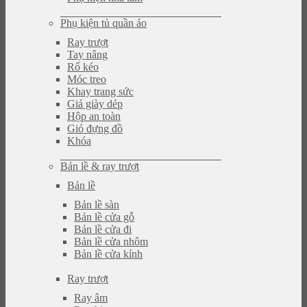
Phụ kiện tủ quần áo
Ray trượt
Tay nâng
Rổ kéo
Móc treo
Khay trang sức
Giá giày dép
Hộp an toàn
Giỏ đựng đồ
Khóa
Bản lề & ray trượt
Bản lề
Bản lề sàn
Bản lề cửa gỗ
Bản lề cửa đi
Bản lề cửa nhôm
Bản lề cửa kính
Ray trượt
Ray âm