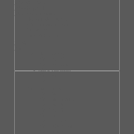
Máy giặt quần áo
Máy sấy quần áo
Khóa cửa thông minh
Phụ kiện khóa điện tử
Màn hình chuông cửa
Chuông cửa
Khóa điện tử Hafele
Két sắt
Bản lề
Bàn lề theo loại cửa
Bản lề cửa gỗ
Bản lề cửa kính
Bản lề cửa nhôm
Bản lề sàn
Bản lề tủ
Bàn lề theo thiết kế
Bản lề âm
Bản lề âm ba chiều
Bản lề chữ A
Bản lề cửa lật
Bản lề lá
Bản lề lọt lòng
Bản lề trùm ngoài
Bản lề trùm nửa