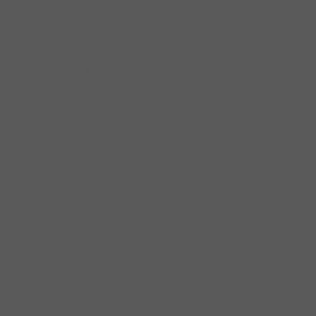
Thanh Dẫn Đèn Led
Dụng cụ gia đình
Dung dịch vệ sinh
Muối rửa
Nước bóng
Viên rửa
Đồ gia dụng
Bình đun siêu tốc
Máy đánh trứng
Máy ép
Máy hút bụi
Máy lọc nước
Máy xay sinh tố
Máy lọc không khí
Máy pha cà phê
Nồi chảo
Nồi chiên không dầu
Phụ kiện tủ bếp
Bas đỡ kệ
Chân Tủ
Giá để đồ
Bộ rổ đựng dụng cụ vệ sinh
Rổ đựng chén bát
Rổ chén bát di động