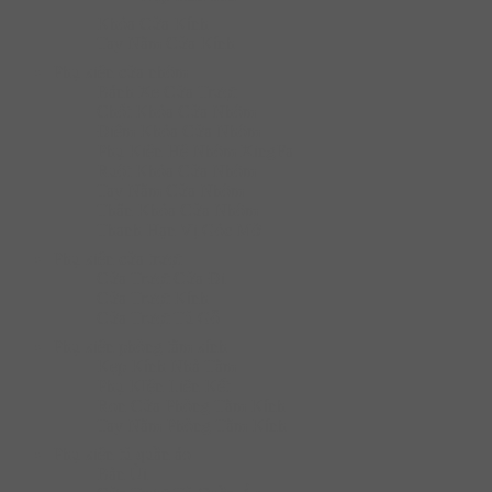
Khóa Cửa Kính
Tay Nắm Cửa Kính
Phụ kiện cửa nhôm
Bánh Xe Cửa Trượt
Chốt Khóa Cửa Nhôm
Điểm Khóa Cửa Nhôm
Phụ Kiện Hệ Nhôm XingFa
Ruột Khóa Cửa Nhôm
Tay Nắm Cửa Nhôm
Thân Khóa Cửa Nhôm
Thanh Hạn Vị Góc Mở
Phụ kiện cửa trượt
Cửa Trượt Cửa Đi
Cửa Trượt Kính
Cửa Trượt Tủ Gỗ
Phụ kiện phòng tắm kính
Kẹp Kính Nhà Tắm
Phụ KIện Liên Kết
Ron Cửa Phòng Tắm Kính
Tay Nắm Phòng Tắm Kính
Phụ kiện tủ quần áo
Bàn Ủi