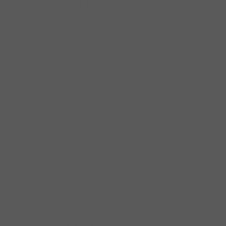
Bảng Đẩy Cửa
Bộ Khóa Cửa DIY
Chặn Cửa
Chặn cửa Hafele
Chốt Cửa
Chốt cửa Hafele
Đệm Cửa
Khóa Cóc
Khóa Tay Nắm Gạt
Khóa Tay Nắm Tròn
Khóa Treo
phụ kiện cửa
phụ kiện cửa DIY
Phụ kiện cửa DIY Hafele
Ruột Khóa
Tay Đẩy Hơi Cùi Chỏ
Thân Khóa
Thân khóa Hafele
Thiết Bị Thoát Hiểm
Phụ kiện cửa kính
Kẹp kính
Kẹp kính dưới
Kẹp kính trên