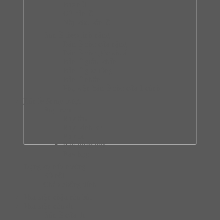
Bas nối
Đế bản lề
Nắp che bản lề
Bàn lề theo tính năng
Bản lề cho cửa nặng
Bản lề cho góc khuất
Bản lề giảm chấn
Bản lề góc rộng
Bản lề nhấn
Phụ kiện bản lề cho cửa 1 cánh
Bản lề & ray trượt
Ray trượt
Ray âm
Ray bánh xe
Ray bi
Ray nhấn mở
Ray hộp
Dụng cụ nấu nướng
Bộ nồi
Chào chống dính
Phụ kiện chậu rửa bát
Phụ kiện cửa đi
Bản lề cửa đi