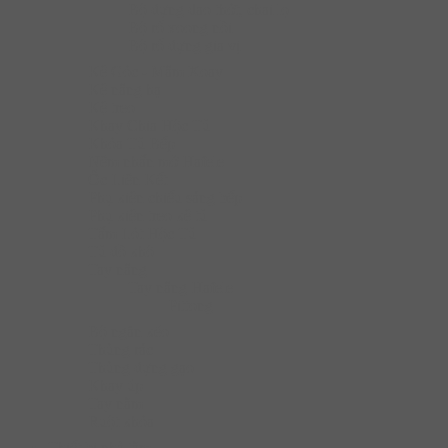
Bộ đựng dao thớt, chai lọ
Bộ rổ xoong nồi
Bộ rổ đựng gia vị
Kệ Góc - Mâm Xoay
Kệ nâng hạ
Kệ treo
Khay Chia Hộc Tủ
Khóa Tủ Bếp
Nêm nhấn mở Hafele
Ốc Liên Kết
Phụ kiện chiếu sáng bếp
Phụ kiện treo kệ tủ
Tấm Lót Hộc Tủ
Tủ đồ khô
Tay nâng
Tay nâng Hafele
Pittong
Bộ ngăn kéo
Thùng rác
Thùng đựng gạo
Khay úp
Tay nắm
Ruột khóa
Thiết bị nhà tắm