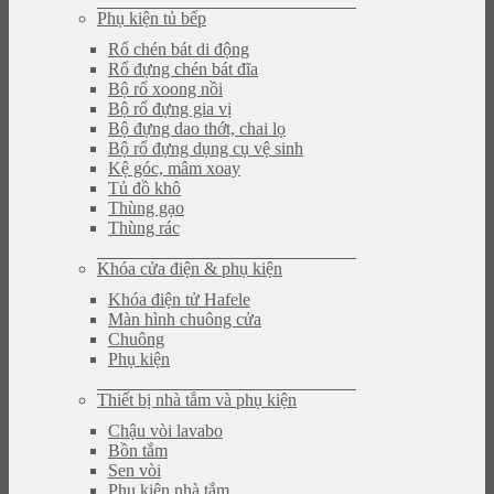
Phụ kiện tủ bếp
Rổ chén bát di động
Rổ đựng chén bát đĩa
Bộ rổ xoong nồi
Bộ rổ đựng gia vị
Bộ đựng dao thớt, chai lọ
Bộ rổ đựng dụng cụ vệ sinh
Kệ góc, mâm xoay
Tủ đồ khô
Thùng gạo
Thùng rác
Khóa cửa điện & phụ kiện
Khóa điện tử Hafele
Màn hình chuông cửa
Chuông
Phụ kiện
Thiết bị nhà tắm và phụ kiện
Chậu vòi lavabo
Bồn tắm
Sen vòi
Phụ kiện nhà tắm