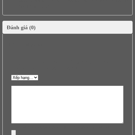
khay, 2 bas mặt trước, 2 bas hậu cho ray trượt, 2 bas giữ
ray, 12 ốc lắp đặt.
Đánh giá (0)
Chưa có đánh giá nào.
Hãy là người đầu tiên nhận xét “Giá bát đĩa
Hafele Cappella 549.08.447”
Đánh giá của bạn
*
Hình ảnh (Dung lượng tối đa: 1024 KB, tối đa 5 hình ảnh)