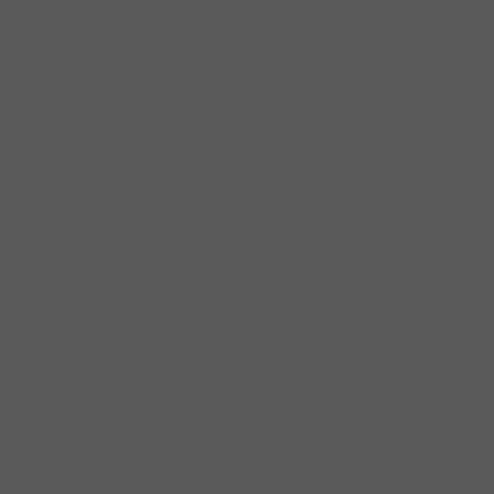
Cửa Trượt Tủ Quần Áo
Hộp An Toàn
Kệ Để Giày Dép
Khay Đựng Trang Sức
Khóa Tủ Gỗ
Móc Treo Quần & Cà Vạt
Rổ Kéo Để Đồ
Tay Nâng Móc Áo
Túi Đựng Đồ Giặt
Tay nắm tủ & khung nhôm
Quả Nắm Tủ
Quả nắm tủ cổ điển
Tay Nắm Dạng Thanh Nhôm
Tay Nắm Nhôm
Tay Nắm Tủ Âm
Tay Nắm Tủ Cao Cấp
Tay Nắm Tủ Cố Điển
Tay Nắm Tủ Inox
Thiết bị điện
Công Tắc Đèn Led
Đèn Led Chiếu
Đèn Led Dây
Nguồn Đèn Led
Phụ Kiện Đèn Led