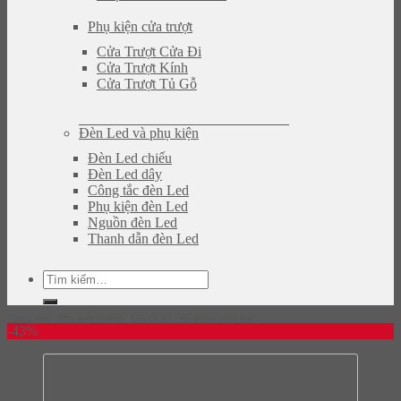
Phụ kiện cửa trượt
Cửa Trượt Cửa Đi
Cửa Trượt Kính
Cửa Trượt Tủ Gỗ
Đèn Led và phụ kiện
Đèn Led chiếu
Đèn Led dây
Công tắc đèn Led
Phụ kiện đèn Led
Nguồn đèn Led
Thanh dẫn đèn Led
Tìm
kiếm:
Trang chủ
/
Phụ kiện tủ bếp
/
Giá để đồ
/
Rổ đựng chén bát
-43%