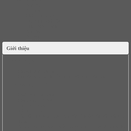
Bồn cầu
Bộ Trộn
Chậu vòi lavabo
Phụ Kiện Nhà Tắm
Thiết Bị Vệ Sinh
Bồn tắm
Sen vòi
Giới thiệu
Tính năng nổi bật
Chuyển động êm ái
Chỉ cần kéo nhẹ để lấy những vật dụng cần thiết
Thông số kỹ thuật
Chiều rộng: 475 mm
Chiều cao: 195 mm
Tải trọng: 35 kg
Vật liệu: Inox
Lắp đặt linh hoạt: Cho cửa bản lề hoặc gắn vào cánh tủ
trước
Bộ rổ, bộ ray giảm chấn, khay hứng nước, 2 thanh đỡ