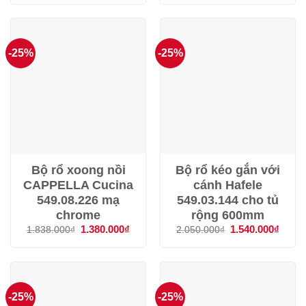
là:
tại
là:
tại
6.622.000₫.
là:
1.772.727₫.
là:
4.970.000₫.
1.330
-25%
-25%
Bộ rổ xoong nồi
Bộ rổ kéo gắn với
CAPPELLA Cucina
cánh Hafele
549.08.226 mạ
549.03.144 cho tủ
chrome
rộng 600mm
Giá
1.380.000
₫
Giá
Giá
1.540.000
₫
Giá
1.838.000
₫
2.050.000
₫
gốc
hiện
gốc
hiện
là:
tại
là:
tại
1.838.000₫.
là:
2.050.000₫.
là:
1.380.000₫.
1.540
-25%
-25%