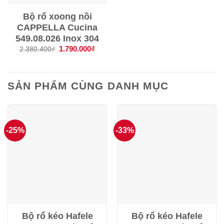
Bộ rổ xoong nồi
CAPPELLA Cucina
549.08.026 Inox 304
Giá
1.790.000
₫
Giá
2.380.400
₫
gốc
hiện
là:
tại
2.380.400₫.
là:
1.790.000₫.
SẢN PHẨM CÙNG DANH MỤC
-25%
-33%
Bộ rổ kéo Hafele
Bộ rổ kéo Hafele