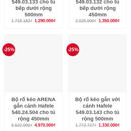
549.03.133 cho tủ
549.03.132 cho tủ
bếp dưới rộng
bếp dưới rộng
500mm
450mm
Giá
1.290.000
₫
Giá
Giá
1.350.000
₫
Giá
1.718.182
₫
2.025.000
₫
gốc
hiện
gốc
hiện
là:
tại
là:
tại
1.718.182₫.
là:
2.025.000₫.
là:
1.290.000₫.
1.350
-25%
-25%
Bộ rổ kéo ARENA
Bộ rổ kéo gắn với
gắn cánh Hafele
cánh Hafele
540.24.504 cho tủ
549.03.143 cho tủ
rộng 450mm
rộng 500mm
Giá
4.970.000
₫
Giá
Giá
1.330.000
₫
Giá
6.622.000
₫
1.772.727
₫
gốc
hiện
gốc
hiện