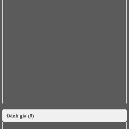
Dễ dàng dọn dẹp và lau chùi chậu
Tính thẩm mỹ, cổ điển vượt thời gian
Hoàn toàn không rỉ sét
Khả năng chịu nhiệt và kháng khuẩn cao
Chống bám màu và bám vết bẩn
Không ố màu, bay màu để cả tiếp xúc trực tiếp với ánh
sáng mặt trời
Bộ tiêu chuẩn: Đã gồm siphon cơ bản (gồm siphon ngăn
mùi)
Thông số kỹ thuật
Chất liệu Inox 304
Chậu 2 hố: hai hố bằng nhau
Độ sâu của chậu: 180 mm
Độ dày: 0,8 mm
Kích thước chậu: 785D x 480R mm
Kích thước mỗi bồn: 355D x 410R mm
Kích thước cắt đá: 745D x 415R mm
Đánh giá (0)