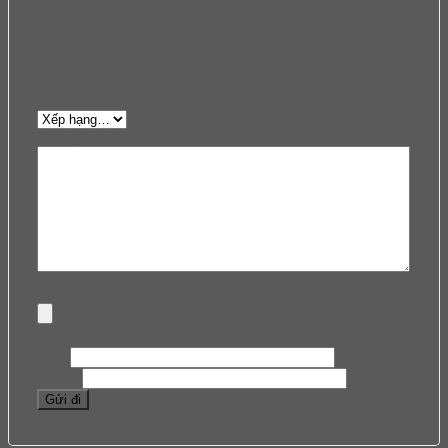
Chưa có đánh giá nào.
Hãy là người đầu tiên nhận xét “Chậu rửa bát
Hafele Claudius HS-SD7848 567.20.506”
Đánh giá của bạn
*
Hình ảnh (Dung lượng tối đa: 1024 KB, tối đa 5 hình ảnh)
Tên
*
Email
*