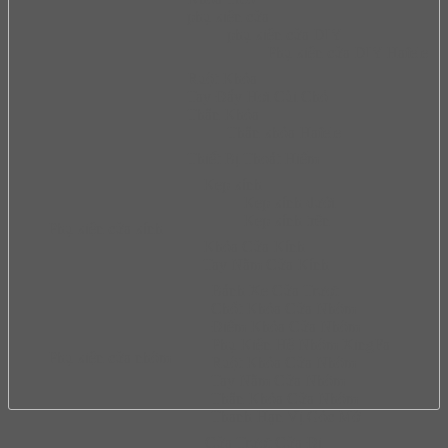
phụ kiện cửa
phụ kiện cửa DIY
Phụ kiện cửa DIY Hafele
Ruột Khóa
Tay Đẩy Hơi Cùi Chỏ
Thân Khóa
Thân khóa Hafele
Thiết Bị Thoát Hiểm
Kẹp kính
Kẹp kính dưới
Kẹp kính trên
Phụ kiện cửa kính
Khóa Cửa Kính
Tay Nắm Cửa Kính
Bánh Xe Cửa Trượt
Chốt Khóa Cửa Nhôm
Điểm Khóa Cửa Nhôm
Phụ Kiện Hệ Nhôm XingFa
Phụ kiện cửa nhôm
Ruột Khóa Cửa Nhôm
Tay Nắm Cửa Nhôm
Thân Khóa Cửa Nhôm
Thanh Hạn Vị Góc Mở
Cửa Trượt Cửa Đi