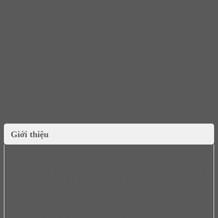
Thùng đựng gạo
Khay úp
Tay nắm
Ruột khóa
Bồn cầu
Bộ Trộn
Chậu vòi lavabo
Phụ Kiện Nhà Tắm
Thiết bị nhà tắm
Thiết Bị Vệ Sinh
Bồn tắm
Sen vòi
Giới thiệu
Chậu rửa chén bát Hafele Claudius HS-SD7848 567.20.506
được làm từ thép không gỉ cao cấp gồm 2 hố tiện dụng. Sản
phẩm tạo nên nét đẹp hài hòa cho không gian bếp của bạn
Đặc điểm nổi bật