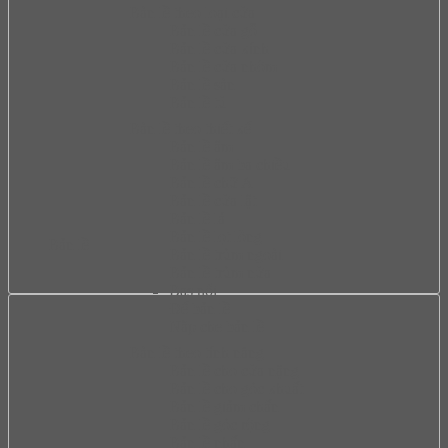
Bàn lề theo loại cửa
Bản lề cửa gỗ
Bản lề cửa kính
Bản lề cửa nhôm
Bản lề sàn
Bản lề tủ
Bàn lề theo thiết kế
Bản lề âm
Bản lề âm ba chiều
Bản lề chữ A
Bản lề cửa lật
Bản lề lá
Bản lề lọt lòng
Bản lề
Bản lề trùm ngoài
Bản lề trùm nửa
Bas nối
Đế bản lề
Nắp che bản lề
Bàn lề theo tính năng
Bản lề cho cửa nặng
Bản lề cho góc khuất
Bản lề giảm chấn
Bản lề góc rộng
Bản lề nhấn