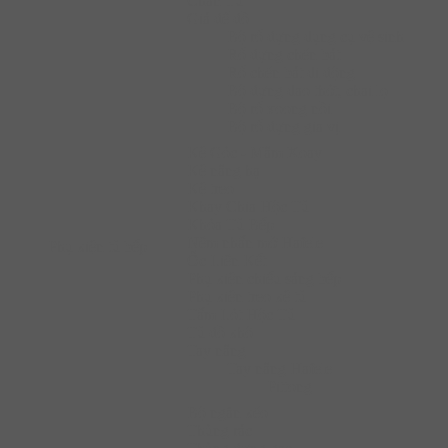
Chân Tủ
Giá để đồ
Bộ rổ đựng dụng cụ vệ sinh
Rổ đựng chén bát
Rổ chén bát di động
Bộ đựng dao thớt, chai lọ
Bộ rổ xoong nồi
Bộ rổ đựng gia vị
Kệ Góc - Mâm Xoay
Kệ nâng hạ
Kệ treo
Khay Chia Hộc Tủ
Khóa Tủ Bếp
Nêm nhấn mở Hafele
Phụ kiện tủ bếp
Ốc Liên Kết
Phụ kiện chiếu sáng bếp
Phụ kiện treo kệ tủ
Tấm Lót Hộc Tủ
Tủ đồ khô
Tay nâng
Tay nâng Hafele
Pittong
Bộ ngăn kéo
Thùng rác