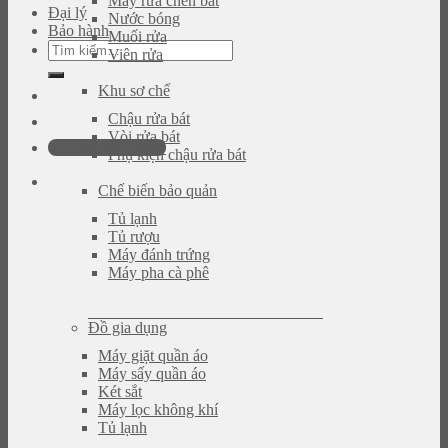
Máy rửa chén bát
Đại lý
Nước bóng
Bảo hành
Muối rửa
Tìm
Viên rửa
kiếm:
Khu sơ chế
Chậu rửa bát
Vòi rửa bát
093.616.2365
Phụ kiện chậu rửa bát
Chế biến bảo quản
Tủ lạnh
Tủ rượu
Máy đánh trứng
Máy pha cà phê
Đồ gia dụng
Máy giặt quần áo
Máy sấy quần áo
Két sắt
Máy lọc không khí
Tủ lạnh