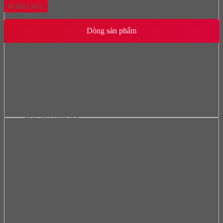
Hệ thống đại lý
Dòng sản phẩm
Bếp từ
Bếp hồng ngoại
Bếp từ kết hợp hồng ngoại
Bếp gas
Lò nướng
Lò vi sóng
Máy hút mùi
Máy rửa chén bát
Chậu rửa bát
Vòi rửa bát
Tủ lạnh
Tủ rượu
Máy giặt quần áo
Máy sấy quần áo
Phụ kiện khóa điện tử
Màn hình chuông cửa
Khóa cửa thông minh
Chuông cửa
Khóa điện tử Hafele
Két sắt