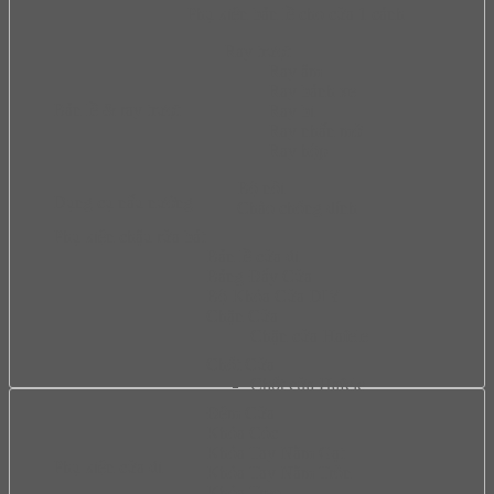
Phụ kiện bản lề cho cửa 1 cánh
Ray trượt
Ray âm
Ray bánh xe
Bản lề & ray trượt
Ray bi
Ray nhấn mở
Ray hộp
Bộ nồi
Dụng cụ nấu nướng
Chào chống dính
Phụ kiện chậu rửa bát
Bản lề cửa đi
Bảng Đẩy Cửa
Bộ Khóa Cửa DIY
Chặn Cửa
Chặn cửa Hafele
Chốt Cửa
Chốt cửa Hafele
Đệm Cửa
Khóa Cóc
Khóa Tay Nắm Gạt
Phụ kiện cửa đi
Khóa Tay Nắm Tròn
Khóa Treo