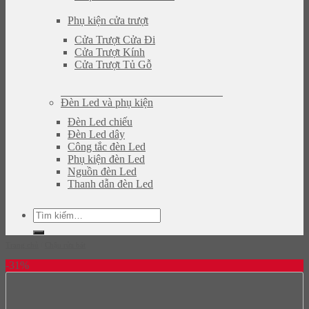
Phụ kiện cửa trượt
Cửa Trượt Cửa Đi
Cửa Trượt Kính
Cửa Trượt Tủ Gỗ
Đèn Led và phụ kiện
Đèn Led chiếu
Đèn Led dây
Công tắc đèn Led
Phụ kiện đèn Led
Nguồn đèn Led
Thanh dẫn đèn Led
Tìm
kiếm:
Trang chủ
/
Chậu rửa bát
-31%