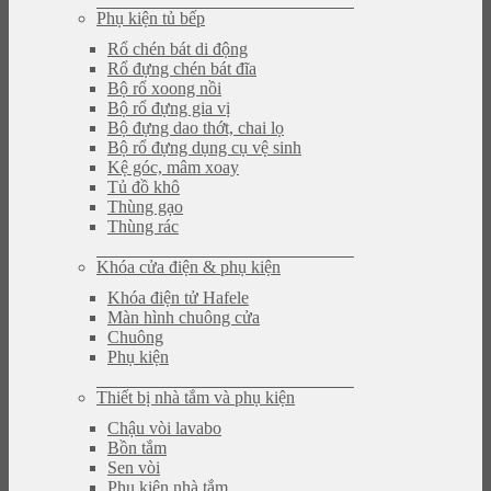
Phụ kiện tủ bếp
Rổ chén bát di động
Rổ đựng chén bát đĩa
Bộ rổ xoong nồi
Bộ rổ đựng gia vị
Bộ đựng dao thớt, chai lọ
Bộ rổ đựng dụng cụ vệ sinh
Kệ góc, mâm xoay
Tủ đồ khô
Thùng gạo
Thùng rác
Khóa cửa điện & phụ kiện
Khóa điện tử Hafele
Màn hình chuông cửa
Chuông
Phụ kiện
Thiết bị nhà tắm và phụ kiện
Chậu vòi lavabo
Bồn tắm
Sen vòi
Phụ kiện nhà tắm