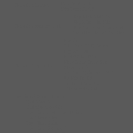
Cửa Trượt Kính
Phụ kiện cửa trượt
Cửa Trượt Tủ Gỗ
Kẹp Kính Nhà Tắm
Phụ KIện Liên Kết
Phụ kiện phòng tắm kính
Ron Cửa Phòng Tắm Kính
Tay Nắm Phòng Tắm Kính
Bàn Ủi
Cửa Trượt Tủ Quần Áo
Hộp An Toàn
Kệ Để Giày Dép
Khay Đựng Trang Sức
Phụ kiện tủ quần áo
Khóa Tủ Gỗ
Móc Treo Quần & Cà Vạt
Rổ Kéo Để Đồ
Tay Nâng Móc Áo
Túi Đựng Đồ Giặt
Tay nắm tủ & khung nhôm
Quả Nắm Tủ
Quả nắm tủ cổ điển
Tay Nắm Dạng Thanh Nhôm
Tay Nắm Nhôm
Tay Nắm Tủ Âm
Tay Nắm Tủ Cao Cấp