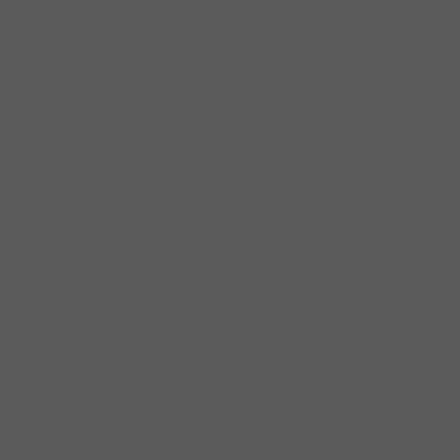
Tay Nắm Tủ Cố Điển
Tay Nắm Tủ Inox
Công Tắc Đèn Led
Đèn Led Chiếu
Đèn Led Dây
Thiết bị điện
Nguồn Đèn Led
Phụ Kiện Đèn Led
Thanh Dẫn Đèn Led
Dung dịch vệ sinh
Muối rửa
Dụng cụ gia đình
Nước bóng
Viên rửa
Bình đun siêu tốc
Máy đánh trứng
Máy ép
Máy hút bụi
Máy lọc nước
Đồ gia dụng
Máy xay sinh tố
Máy lọc không khí
Máy pha cà phê
Nồi chảo
Nồi chiên không dầu
Bas đỡ kệ