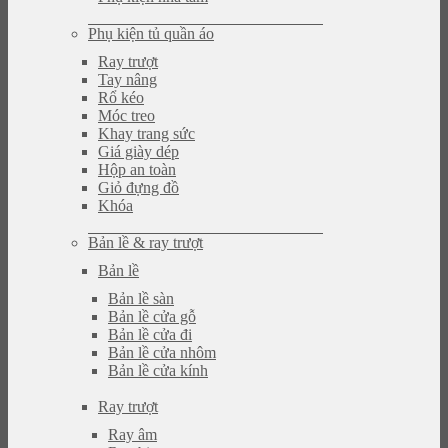
Phụ kiện tủ quần áo
Ray trượt
Tay nâng
Rổ kéo
Móc treo
Khay trang sức
Giá giày dép
Hộp an toàn
Giỏ đựng đồ
Khóa
Bản lề & ray trượt
Bản lề
Bản lề sàn
Bản lề cửa gỗ
Bản lề cửa đi
Bản lề cửa nhôm
Bản lề cửa kính
Ray trượt
Ray âm