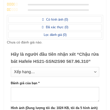
hạng
4
5
Được
sao
xếp
Được
hạng
3
xếp
5 sao
Được
hạng
xếp
Có hình ảnh (
0
)
2
5
hạng
sao
1
Đã xác thực (
0
)
5
sao
Lọc đánh giá (
0
)
Chưa có đánh giá nào.
Hãy là người đầu tiên nhận xét “Chậu rửa
bát Hafele HS21-SSN2S90 567.96.310”
Đánh giá của bạn
*
Hình ảnh (Dung lượng tối đa: 1024 KB, tối đa 5 hình ảnh)