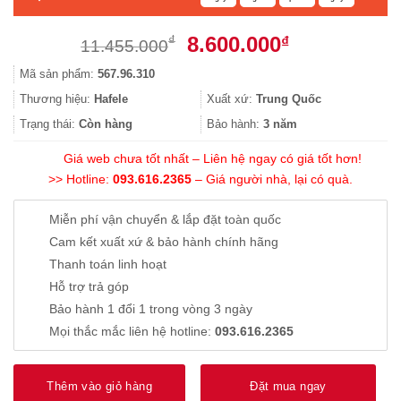
Giá
Giá
8.600.000
₫
₫
11.455.000
gốc
hiện
Mã sản phẩm:
567.96.310
là:
tại
11.455.000₫.
là:
Thương hiệu:
Hafele
Xuất xứ:
Trung Quốc
8.600.000₫.
Trạng thái:
Còn hàng
Bảo hành:
3 năm
Giá web chưa tốt nhất – Liên hệ ngay có giá tốt hơn!
>> Hotline:
093.616.2365
– Giá người nhà, lại có quà.
Miễn phí vận chuyển & lắp đặt toàn quốc
Cam kết xuất xứ & bảo hành chính hãng
Thanh toán linh hoạt
Hỗ trợ trả góp
Bảo hành 1 đổi 1 trong vòng 3 ngày
Mọi thắc mắc liên hệ hotline:
093.616.2365
Thêm vào giỏ hàng
Đặt mua ngay