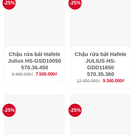
-25%
-25%
Chậu rửa bát Hafele
Chậu rửa bát Hafele
Julius HS-GSD10050
JULIUS HS-
570.36.450
GDD11650
570.35.360
Giá
7.500.000
₫
Giá
9.990.000
₫
gốc
hiện
Giá
9.340.000
₫
Giá
12.450.000
₫
là:
tại
gốc
hiện
9.990.000₫.
là:
là:
tại
7.500.000₫.
12.450.000₫.
là:
9.340
-25%
-25%