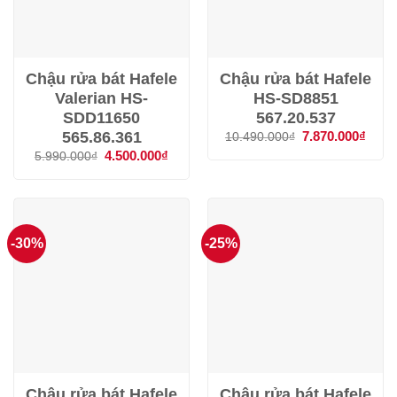
Chậu rửa bát Hafele
Chậu rửa bát Hafele
Valerian HS-
HS-SD8851
SDD11650
567.20.537
565.86.361
Giá
7.870.000
₫
Giá
10.490.000
₫
gốc
hiện
Giá
4.500.000
₫
Giá
5.990.000
₫
là:
tại
gốc
hiện
10.490.000₫.
là:
là:
tại
7.870
5.990.000₫.
là:
4.500.000₫.
-30%
-25%
Chậu rửa bát Hafele
Chậu rửa bát Hafele