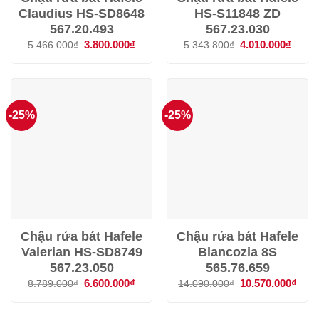
Claudius HS-SD8648
HS-S11848 ZD
567.20.493
567.23.030
Giá
3.800.000
₫
Giá
Giá
4.010.000
₫
Giá
5.466.000
₫
5.343.800
₫
gốc
hiện
gốc
hiện
là:
tại
là:
tại
5.466.000₫.
là:
5.343.800₫.
là:
3.800.000₫.
4.010
-25%
-25%
Chậu rửa bát Hafele
Chậu rửa bát Hafele
Valerian HS-SD8749
Blancozia 8S
567.23.050
565.76.659
Giá
6.600.000
₫
Giá
Giá
10.570.000
₫
Giá
8.789.000
₫
14.090.000
₫
gốc
hiện
gốc
hiện
là:
tại
là:
tại
8.789.000₫.
là:
14.090.000₫.
là: