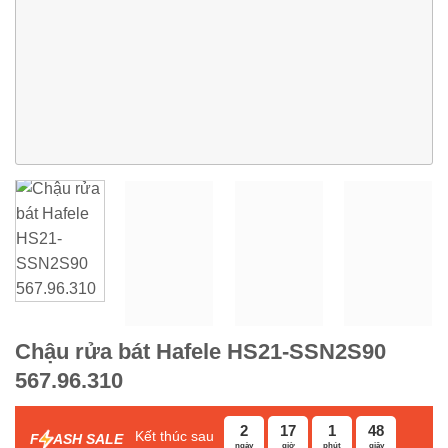
Chậu rửa bát Hafele HS21-SSN2S90
567.96.310
2
17
1
47
Kết thúc sau
F
ASH SALE
ngày
giờ
phút
giây