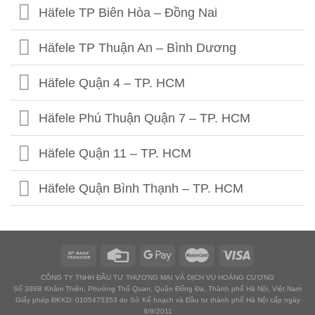
Häfele 302 Khâm Thiên - HN
Häfele TP Biên Hòa – Đồng Nai
Häfele Kim Thành- Hải Dương
Häfele TP Thuận An – Bình Dương
Häfele Quận 4 – TP. HCM
Häfele Phú Thuận Quận 7 – TP. HCM
Häfele Quận 11 – TP. HCM
Häfele Quận Bình Thạnh – TP. HCM
Häfele Quận Gò Vấp – TP. HCM
Häfele Tân Bình I – TP. HCM
CÔNG TY TNHH ĐẦU TƯ THƯƠNG MẠI VÀ DỊCH VỤ HOÀNG CƯƠNG
Số 398B Khâm Thiên, Phường Thổ Quan, Quận Đống Đa, Thành phố Hà Nội, Việt Nam
Häfele Tân Bình II – TP. HCM
Giấy phép ĐKKD: 0105475353 do Sở Kế hoạch và Đầu tư thành phố Hà Nội cấp ngày
8/9/2011