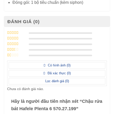
Đóng gói: 1 bộ tiêu chuẩn (kèm siphon)
ĐÁNH GIÁ (0)
Được xếp
hạng
5
5 sao
Được xếp
hạng
4
5
Được
sao
xếp
Được
hạng
3
xếp
5 sao
Được
hạng
xếp
Có hình ảnh (
0
)
2
5
hạng
sao
1
Đã xác thực (
0
)
5
sao
Lọc đánh giá (
0
)
Chưa có đánh giá nào.
Hãy là người đầu tiên nhận xét “Chậu rửa
bát Hafele Plenta 6 570.27.199”