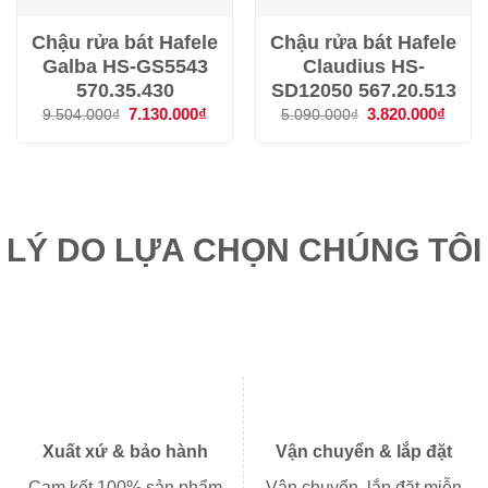
Chậu rửa bát Hafele
Chậu rửa bát Hafele
Galba HS-GS5543
Claudius HS-
570.35.430
SD12050 567.20.513
Giá
7.130.000
₫
Giá
Giá
3.820.000
₫
Giá
9.504.000
₫
5.090.000
₫
gốc
hiện
gốc
hiện
là:
tại
là:
tại
9.504.000₫.
là:
5.090.000₫.
là:
7.130.000₫.
3.820
LÝ DO LỰA CHỌN CHÚNG TÔI
Xuất xứ & bảo hành
Vận chuyển & lắp đặt
Cam kết 100% sản phẩm
Vận chuyển, lắp đặt miễn