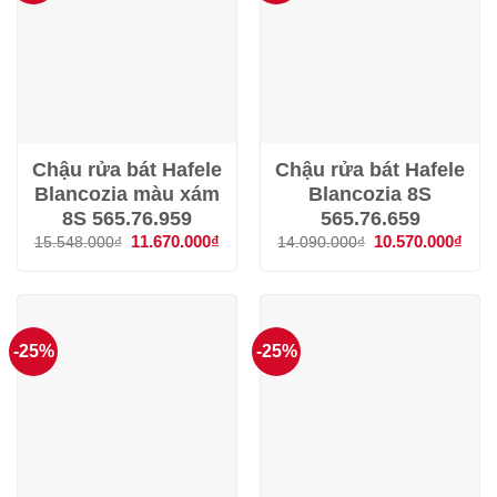
Chậu rửa bát Hafele
Chậu rửa bát Hafele
Blancozia màu xám
Blancozia 8S
8S 565.76.959
565.76.659
Giá
11.670.000
₫
Giá
Giá
10.570.000
₫
Giá
15.548.000
₫
14.090.000
₫
gốc
hiện
gốc
hiện
là:
tại
là:
tại
15.548.000₫.
là:
14.090.000₫.
là:
11.670.000₫.
10.5
-25%
-25%