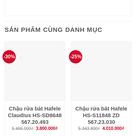
SẢN PHẨM CÙNG DANH MỤC
-30%
-25%
Chậu rửa bát Hafele
Chậu rửa bát Hafele
Claudius HS-SD8648
HS-S11848 ZD
567.20.493
567.23.030
Giá
3.800.000
₫
Giá
Giá
4.010.000
₫
Giá
5.466.000
₫
5.343.800
₫
gốc
hiện
gốc
hiện
là:
tại
là:
tại