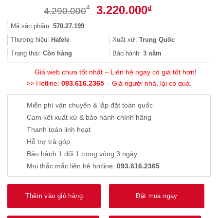
Giá
Giá
3.220.000
₫
₫
4.290.000
gốc
hiện
Mã sản phẩm:
570.27.199
là:
tại
4.290.000₫.
là:
Thương hiệu:
Hafele
Xuất xứ:
Trung Quốc
3.220.000₫.
Trạng thái:
Còn hàng
Bảo hành:
3 năm
Giá web chưa tốt nhất – Liên hệ ngay có giá tốt hơn!
>> Hotline:
093.616.2365
– Giá người nhà, lại có quà.
Miễn phí vận chuyển & lắp đặt toàn quốc
Cam kết xuất xứ & bảo hành chính hãng
Thanh toán linh hoạt
Hỗ trợ trả góp
Bảo hành 1 đổi 1 trong vòng 3 ngày
Mọi thắc mắc liên hệ hotline:
093.616.2365
Thêm vào giỏ hàng
Đặt mua ngay