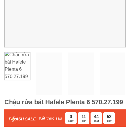
Chậu rửa bát Hafele Plenta 6 570.27.199
0
11
44
51
Kết thúc sau
F
ASH SALE
ngày
giờ
phút
giây