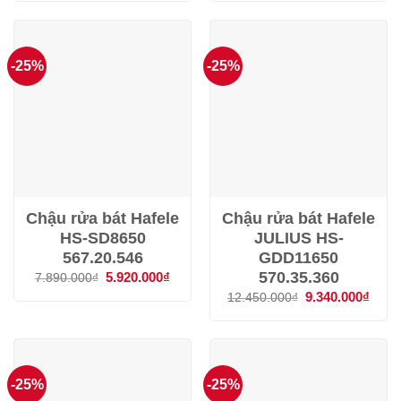
5.466.000₫.
là:
5.343.800₫.
là:
3.800.000₫.
4.010
-25%
-25%
Chậu rửa bát Hafele
Chậu rửa bát Hafele
HS-SD8650
JULIUS HS-
567.20.546
GDD11650
570.35.360
Giá
5.920.000
₫
Giá
7.890.000
₫
gốc
hiện
Giá
9.340.000
₫
Giá
12.450.000
₫
là:
tại
gốc
hiện
7.890.000₫.
là:
là:
tại
5.920.000₫.
12.450.000₫.
là:
9.340
-25%
-25%