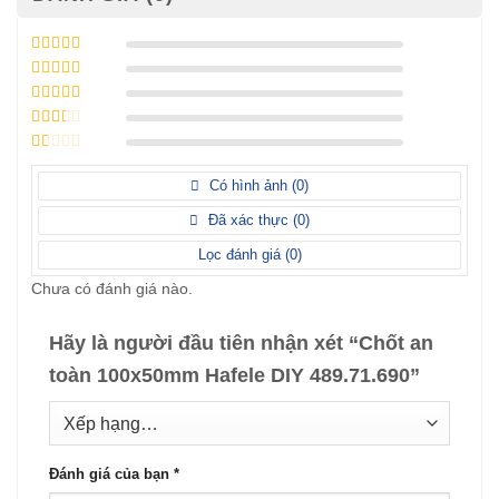
Được xếp
hạng
5
5 sao
Được xếp
hạng
4
5
Được
sao
xếp
Được
hạng
3
xếp
5 sao
Được
hạng
xếp
Có hình ảnh (
0
)
2
5
hạng
sao
1
Đã xác thực (
0
)
5
sao
Lọc đánh giá (
0
)
Chưa có đánh giá nào.
Hãy là người đầu tiên nhận xét “Chốt an
toàn 100x50mm Hafele DIY 489.71.690”
Đánh giá của bạn
*