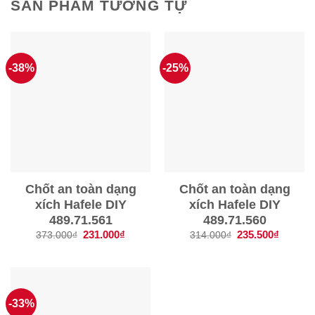
SẢN PHẨM TƯƠNG TỰ
-38%
-25%
Chốt an toàn dạng
Chốt an toàn dạng
xích Hafele DIY
xích Hafele DIY
489.71.561
489.71.560
Giá
231.000
₫
Giá
Giá
235.500
₫
Giá
373.000
₫
314.000
₫
gốc
hiện
gốc
hiện
là:
tại
là:
tại
373.000₫.
là:
314.000₫.
là:
231.000₫.
235.500
-33%