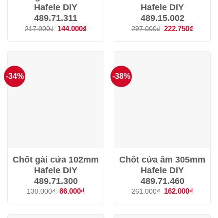
Hafele DIY
Hafele DIY
489.71.311
489.15.002
Giá
144.000
₫
Giá
Giá
222.750
₫
Giá
217.000
₫
297.000
₫
gốc
hiện
gốc
hiện
là:
tại
là:
tại
217.000₫.
là:
297.000₫.
là:
144.000₫.
222.750
-34%
-38%
Chốt gài cửa 102mm
Chốt cửa âm 305mm
Hafele DIY
Hafele DIY
489.71.300
489.71.460
Giá
86.000
₫
Giá
Giá
162.000
₫
Giá
130.000
₫
261.000
₫
gốc
hiện
gốc
hiện
là:
tại
là:
tại
130.000₫.
là:
261.000₫.
là:
86.000₫.
162.000