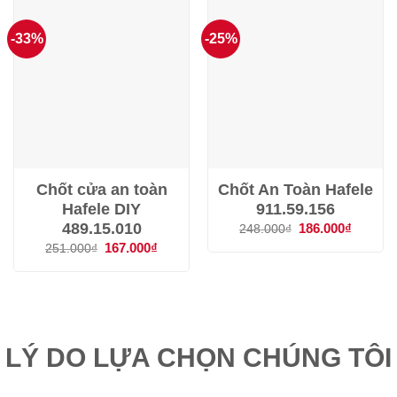
-33%
-25%
Chốt cửa an toàn
Chốt An Toàn Hafele
Hafele DIY
911.59.156
489.15.010
Giá
186.000
₫
Giá
248.000
₫
gốc
hiện
Giá
167.000
₫
Giá
251.000
₫
là:
tại
gốc
hiện
248.000₫.
là:
là:
tại
186.000
251.000₫.
là:
167.000₫.
LÝ DO LỰA CHỌN CHÚNG TÔI