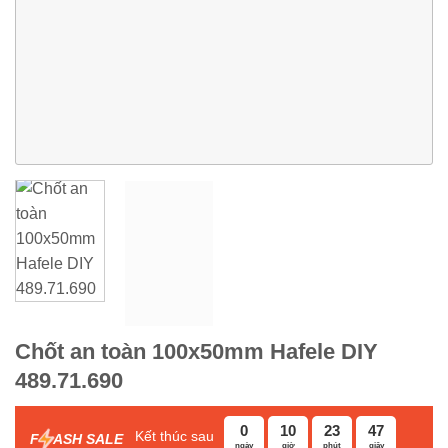
Chốt an toàn 100x50mm Hafele DIY
489.71.690
0
10
23
46
Kết thúc sau
F
ASH SALE
ngày
giờ
phút
giây