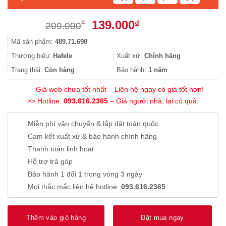
Giá
Giá
139.000
₫
₫
209.000
gốc
hiện
Mã sản phẩm:
489.71.690
là:
tại
209.000₫.
là:
Thương hiệu:
Hafele
Xuất xứ:
Chính hãng
139.000₫.
Trạng thái:
Còn hàng
Bảo hành:
1 năm
Giá web chưa tốt nhất – Liên hệ ngay có giá tốt hơn!
>> Hotline:
093.616.2365
– Giá người nhà, lại có quà.
Miễn phí vận chuyển & lắp đặt toàn quốc
Cam kết xuất xứ & bảo hành chính hãng
Thanh toán linh hoạt
Hỗ trợ trả góp
Bảo hành 1 đổi 1 trong vòng 3 ngày
Mọi thắc mắc liên hệ hotline:
093.616.2365
Thêm vào giỏ hàng
Đặt mua ngay