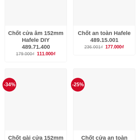
Chốt cửa âm 152mm
Chốt an toàn Hafele
Hafele DIY
489.15.001
489.71.400
Giá
177.000
₫
Giá
236.001
₫
gốc
hiện
Giá
111.000
₫
Giá
179.000
₫
là:
tại
gốc
hiện
236.001₫.
là:
là:
tại
177.000
179.000₫.
là:
111.000₫.
-34%
-25%
Chốt gài cửa 152mm
Chốt cửa an toàn