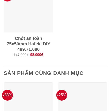
Chốt an toàn
75x50mm Hafele DIY
489.71.680
Giá
98.000
₫
Giá
147.000
₫
gốc
hiện
là:
tại
147.000₫.
là:
98.000₫.
SẢN PHẨM CÙNG DANH MỤC
-38%
-25%