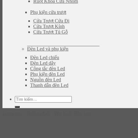
Ruột Khóa Cửa Nhôm
Phụ kiện cửa trượt
Cửa Trượt Cửa Đi
Cửa Trượt Kính
Cửa Trượt Tủ Gỗ
Đèn Led và phụ kiện
Đèn Led chiếu
Đèn Led dây
Công tắc đèn Led
Phụ kiện đèn Led
Nguồn đèn Led
Thanh dẫn đèn Led
Tìm
kiếm:
Trang chủ
/
Thiết bị điện
/
Phụ Kiện Đèn Led