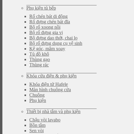
Phụ kiện tủ bếp
Rổ chén bát di động
Rổ đựng chén bát đĩa
Bộ rổ xoong nồi
Bộ rổ đựng gia vị
Bộ đựng dao thớt, chai lọ
Bộ rổ đựng dụng cụ vệ sinh
Kệ góc, mâm xoay
Tủ đồ khô
Thùng gạo
Thùng rác
Khóa cửa điện & phụ kiện
Khóa điện tử Hafele
Màn hình chuông cửa
Chuông
Phụ kiện
Thiết bị nhà tắm và phụ kiện
Chậu vòi lavabo
Bồn tắm
Sen vòi