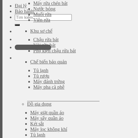
Máy rửa chén bát
Đại lý
Nước bóng
Bảo hành
Muối rửa
Tìm
Viên rửa
kiếm:
Khu sơ chế
Chậu rửa bát
Vòi rửa bát
093.616.2365
Phụ kiện chậu rửa bát
Chế biến bảo quản
Tủ lạnh
Tủ rượu
Máy đánh trứng
Máy pha cà phê
Đồ gia dụng
Máy giặt quần áo
Máy sấy quần áo
Két sắt
Máy lọc không khí
Tủ lạnh