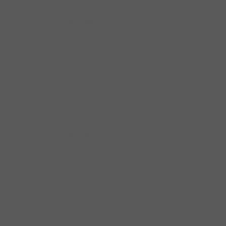
Bản lề tủ
Bàn lề theo thiết kế
Bản lề âm
Bản lề âm ba chiều
Bản lề chữ A
Bản lề cửa lật
Bản lề lá
Bản lề lọt lòng
Bản lề trùm ngoài
Bản lề trùm nửa
Bas nối
Đế bản lề
Nắp che bản lề
Bàn lề theo tính năng
Bản lề cho cửa nặng
Bản lề cho góc khuất
Bản lề giảm chấn
Bản lề góc rộng
Bản lề nhấn
Phụ kiện bản lề cho cửa 1 cánh
Bản lề & ray trượt
Ray trượt
Ray âm