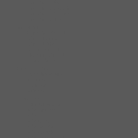
Tay Nắm Tủ Âm
Tay Nắm Tủ Cao Cấp
Tay Nắm Tủ Cố Điển
Tay Nắm Tủ Inox
Thiết bị điện
Công Tắc Đèn Led
Đèn Led Chiếu
Đèn Led Dây
Nguồn Đèn Led
Phụ Kiện Đèn Led
Thanh Dẫn Đèn Led
Dụng cụ gia đình
Dung dịch vệ sinh
Muối rửa
Nước bóng
Viên rửa
Đồ gia dụng
Bình đun siêu tốc
Máy đánh trứng
Máy ép
Máy hút bụi
Máy lọc nước
Máy xay sinh tố
Máy lọc không khí