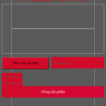
Miễn phí vận chuyển & lắp đặt toàn quốc
Cam kết xuất xứ & bảo hành chính hãng
Thanh toán linh hoạt
Hỗ trợ trả góp
Bảo hành 1 đổi 1 trong vòng 3 ngày
Mọi thắc mắc liên hệ hotline:
093.616.2365
Đặt mua ngay
Thêm vào giỏ hàng
Yêu cầu tư vấn
Hệ thống đại lý
Dòng sản phẩm
Bếp từ