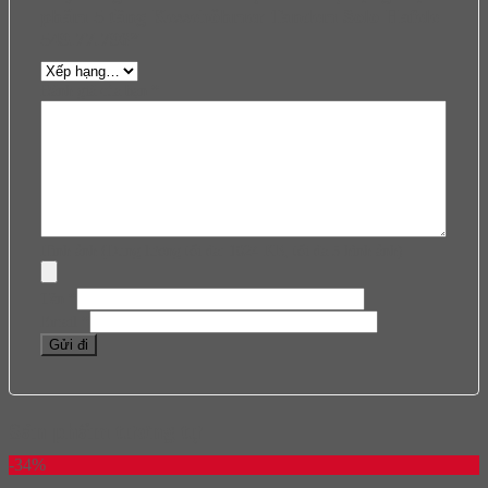
phẩm 5 tầng Kesseböhmer Tandem Solo Hafele
549.77.796”
Đánh giá của bạn
*
Hình ảnh (Dung lượng tối đa: 1024 KB, tối đa 5 hình ảnh)
Tên
*
Email
*
Sản phẩm tương tự
-34%