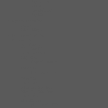
Ray bánh xe
Ray bi
Ray nhấn mở
Ray hộp
Dụng cụ nấu nướng
Bộ nồi
Chào chống dính
Phụ kiện chậu rửa bát
Phụ kiện cửa đi
Bản lề cửa đi
Bảng Đẩy Cửa
Bộ Khóa Cửa DIY
Chặn Cửa
Chặn cửa Hafele
Chốt Cửa
Chốt cửa Hafele
Đệm Cửa
Khóa Cóc
Khóa Tay Nắm Gạt
Khóa Tay Nắm Tròn
Khóa Treo
phụ kiện cửa
phụ kiện cửa DIY