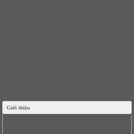
Tay nâng
Tay nâng Hafele
Pittong
Bộ ngăn kéo
Thùng rác
Thùng đựng gạo
Khay úp
Tay nắm
Ruột khóa
Thiết bị nhà tắm
Bồn cầu
Bộ Trộn
Chậu vòi lavabo
Phụ Kiện Nhà Tắm
Thiết Bị Vệ Sinh
Bồn tắm
Sen vòi
Giới thiệu
Thông số kĩ thuật của kệ đựng thực phẩm 5 tầng
Kesseböhmer Tandem Solo Hafele 549.77.796