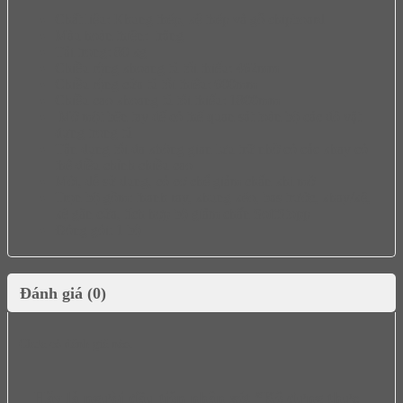
Chất liệu: Khung thép, kệ thép và gỗ chipboard
Màu hoàn thiện: trắng
Tải trọng: 80 kg
Chiều rộng khoang tủ tối thiểu: 462mm
Chiều rộng cửa tủ tối thiểu: 600mm
Chiều cao khoang tủ tối thiểu: 1800mm
Mở một bên tay để có thể quan sát toàn bộ các đồ vật
đựng trong tủ
Tận dụng tối đa không gian lưu trữ nhờ có các khay có
thể điều chỉnh chiều cao
Mới, dễ sử dụng, có cơ chế giảm chấn khi mở
Trọn bộ gồm: thanh ray, khung kéo, bas trước, khay/kệ,
kệ gắn cửa, tích hợp bộ giảm chấn SoftStopp
Đóng gói: 1 bộ
Đánh giá (0)
Chưa có đánh giá nào.
Hãy là người đầu tiên nhận xét “Kệ đựng thực