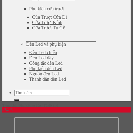
Phụ kiện cửa trượt
Cửa Trượt Cửa Đi
Cửa Trượt Kính
Cửa Trượt Tủ Gỗ
Đèn Led và phụ kiện
Đèn Led chiếu
Đèn Led dây
Công tắc đèn Led
Phụ kiện đèn Led
Nguồn đèn Led
Thanh dẫn đèn Led
Tìm
kiếm:
Trang chủ
/
Phụ kiện tủ bếp
/
Tủ đồ khô
-34%