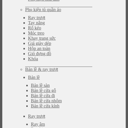
Phụ kiện tủ quần áo
Ray trượt
Tay nâng
Rổ kéo
Móc treo
Khay trang sức
Giá giày dép
Hộp an toàn
Giỏ đựng đồ
Khóa
Bản lề & ray trượt
Bản lề
Bản lề sàn
Bản lề cửa gỗ
Bản lề cửa đi
Bản lề cửa nhôm
Bản lề cửa kính
Ray trượt
Ray âm