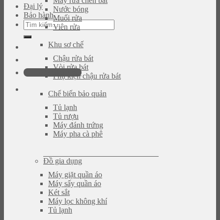
Máy rửa chén bát
Đại lý
Nước bóng
Bảo hành
Muối rửa
Tìm
Viên rửa
kiếm:
Khu sơ chế
Chậu rửa bát
Vòi rửa bát
093.616.2365
Phụ kiện chậu rửa bát
Chế biến bảo quản
Tủ lạnh
Tủ rượu
Máy đánh trứng
Máy pha cà phê
Đồ gia dụng
Máy giặt quần áo
Máy sấy quần áo
Két sắt
Máy lọc không khí
Tủ lạnh