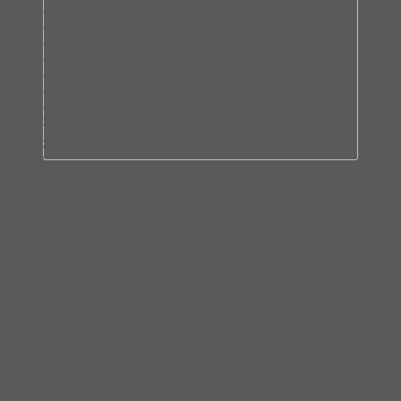
Bếp hồng ngoại
Bếp từ kết hợp hồng ngoại
Bếp gas
Lò nướng
Lò vi sóng
Máy hút mùi
Máy rửa chén bát
Chậu rửa bát
Vòi rửa bát
Tủ lạnh
Tủ rượu
Máy giặt quần áo
Máy sấy quần áo
Khóa cửa thông minh
Phụ kiện khóa điện tử
Màn hình chuông cửa
Chuông cửa
Khóa điện tử Hafele
Két sắt
Bản lề
Bàn lề theo loại cửa
Bản lề cửa gỗ
Bản lề cửa kính
Bản lề cửa nhôm
Bản lề sàn