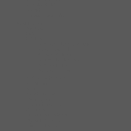
Máy pha cà phê
Nồi chảo
Nồi chiên không dầu
Phụ kiện tủ bếp
Bas đỡ kệ
Chân Tủ
Giá để đồ
Bộ rổ đựng dụng cụ vệ sinh
Rổ đựng chén bát
Rổ chén bát di động
Bộ đựng dao thớt, chai lọ
Bộ rổ xoong nồi
Bộ rổ đựng gia vị
Kệ Góc - Mâm Xoay
Kệ nâng hạ
Kệ treo
Khay Chia Hộc Tủ
Khóa Tủ Bếp
Nêm nhấn mở Hafele
Ốc Liên Kết
Phụ kiện chiếu sáng bếp
Phụ kiện treo kệ tủ
Tấm Lót Hộc Tủ
Tủ đồ khô