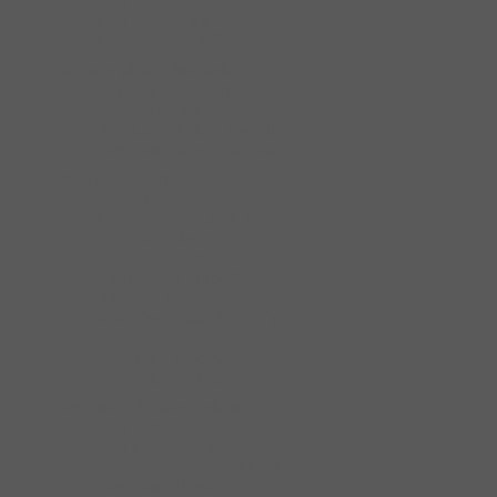
Cửa Trượt Cửa Đi
Cửa Trượt Kính
Cửa Trượt Tủ Gỗ
Phụ kiện phòng tắm kính
Kẹp Kính Nhà Tắm
Phụ KIện Liên Kết
Ron Cửa Phòng Tắm Kính
Tay Nắm Phòng Tắm Kính
Phụ kiện tủ quần áo
Bàn Ủi
Cửa Trượt Tủ Quần Áo
Hộp An Toàn
Kệ Để Giày Dép
Khay Đựng Trang Sức
Khóa Tủ Gỗ
Móc Treo Quần & Cà Vạt
Rổ Kéo Để Đồ
Tay Nâng Móc Áo
Túi Đựng Đồ Giặt
Tay nắm tủ & khung nhôm
Quả Nắm Tủ
Quả nắm tủ cổ điển
Tay Nắm Dạng Thanh Nhôm
Tay Nắm Nhôm