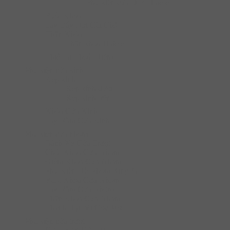
Phụ kiện cửa DIY Hafele
Ruột Khóa
Tay Đẩy Hơi Cùi Chỏ
Thân Khóa
Thân khóa Hafele
Thiết Bị Thoát Hiểm
Phụ kiện cửa kính
Kẹp kính
Kẹp kính dưới
Kẹp kính trên
Khóa Cửa Kính
Tay Nắm Cửa Kính
Phụ kiện cửa nhôm
Bánh Xe Cửa Trượt
Chốt Khóa Cửa Nhôm
Điểm Khóa Cửa Nhôm
Phụ Kiện Hệ Nhôm XingFa
Ruột Khóa Cửa Nhôm
Tay Nắm Cửa Nhôm
Thân Khóa Cửa Nhôm
Thanh Hạn Vị Góc Mở
Phụ kiện cửa trượt