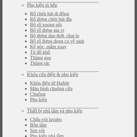
Phụ kiện tủ bếp
Rổ chén bát di động
Rổ đựng chén bát đĩa
Bộ rổ xoong nồi
Bộ rổ đựng gia vị
Bộ đựng dao thớt, chai lọ
Bộ rổ đựng dụng cụ vệ sinh
Kệ góc, mâm xoay
Tủ đồ khô
Thùng gạo
Thùng rác
Khóa cửa điện & phụ kiện
Khóa điện tử Hafele
Màn hình chuông cửa
Chuông
Phụ kiện
Thiết bị nhà tắm và phụ kiện
Chậu vòi lavabo
Bồn tắm
Sen vòi
Phụ kiện nhà tắm