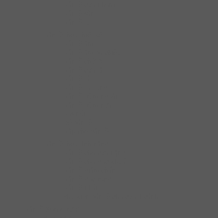
Bản lề cửa nhôm
Bản lề sàn
Bản lề tủ
Bàn lề theo thiết kế
Bản lề âm
Bản lề âm ba chiều
Bản lề chữ A
Bản lề cửa lật
Bản lề lá
Bản lề lọt lòng
Bản lề trùm ngoài
Bản lề trùm nửa
Bas nối
Đế bản lề
Nắp che bản lề
Bàn lề theo tính năng
Bản lề cho cửa nặng
Bản lề cho góc khuất
Bản lề giảm chấn
Bản lề góc rộng
Bản lề nhấn
Phụ kiện bản lề cho cửa 1 cánh
Bản lề & ray trượt
Ray trượt