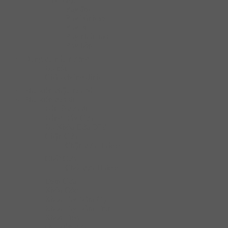
Ray âm
Ray bánh xe
Ray bi
Ray nhấn mở
Ray hộp
Dụng cụ nấu nướng
Bộ nồi
Chào chống dính
Phụ kiện chậu rửa bát
Phụ kiện cửa đi
Bản lề cửa đi
Bảng Đẩy Cửa
Bộ Khóa Cửa DIY
Chặn Cửa
Chặn cửa Hafele
Chốt Cửa
Chốt cửa Hafele
Đệm Cửa
Khóa Cóc
Khóa Tay Nắm Gạt
Khóa Tay Nắm Tròn
Khóa Treo
phụ kiện cửa