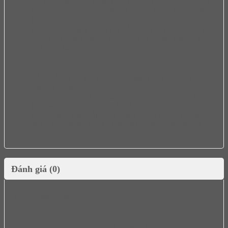
không có đèn báo thì định kỳ nửa tháng quý vị bổ sung
muối rửa bát cho đầy ngăn rồi đóng nắp lại tiếp tục vận
hành bình thường
Nên dùng kết hợp muối rửa bát Somat cùng với viên rửa
bát và dung dịch làm bóng chuyên dụng để đem lại hiệu
quả cao nhất
Lưu ý:
Bảo quản Muối rửa chén bát Somat nơi khô ráo, tránh xa
tầm tay trẻ em.
Đóng kín túi Muối rửa chén bát Somat sau khi sử dụng,
hạn chế tiếp xúc với nước hoặc hơi ẩm.
Nên vệ sinh máy bằng dung dịch vệ sinh máy rửa bát 4-6
tháng một lần để khử mùi và loại bỏ vi khuẩn tồn đọng
trong máy.
Đánh giá (0)
Chưa có đánh giá nào.
Hãy là người đầu tiên nhận xét “Muối rửa