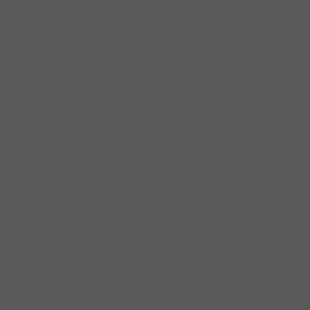
Phụ kiện cửa trượt
Cửa Trượt Cửa Đi
Cửa Trượt Kính
Cửa Trượt Tủ Gỗ
Phụ kiện phòng tắm kính
Kẹp Kính Nhà Tắm
Phụ KIện Liên Kết
Ron Cửa Phòng Tắm Kính
Tay Nắm Phòng Tắm Kính
Phụ kiện tủ quần áo
Bàn Ủi
Cửa Trượt Tủ Quần Áo
Hộp An Toàn
Kệ Để Giày Dép
Khay Đựng Trang Sức
Khóa Tủ Gỗ
Móc Treo Quần & Cà Vạt
Rổ Kéo Để Đồ
Tay Nâng Móc Áo
Túi Đựng Đồ Giặt
Tay nắm tủ & khung nhôm
Quả Nắm Tủ
Quả nắm tủ cổ điển