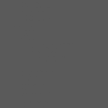
Máy xay sinh tố
Máy lọc không khí
Máy pha cà phê
Nồi chảo
Nồi chiên không dầu
Phụ kiện tủ bếp
Bas đỡ kệ
Chân Tủ
Giá để đồ
Bộ rổ đựng dụng cụ vệ sinh
Rổ đựng chén bát
Rổ chén bát di động
Bộ đựng dao thớt, chai lọ
Bộ rổ xoong nồi
Bộ rổ đựng gia vị
Kệ Góc - Mâm Xoay
Kệ nâng hạ
Kệ treo
Khay Chia Hộc Tủ
Khóa Tủ Bếp
Nêm nhấn mở Hafele
Ốc Liên Kết
Phụ kiện chiếu sáng bếp
Phụ kiện treo kệ tủ