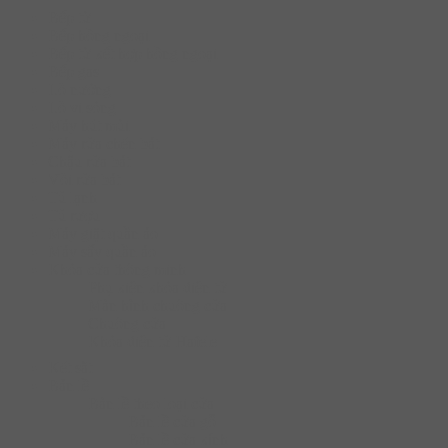
Bếp từ
Bếp hồng ngoại
Bếp từ kết hợp hồng ngoại
Bếp gas
Lò nướng
Lò vi sóng
Máy hút mùi
Máy rửa chén bát
Chậu rửa bát
Vòi rửa bát
Tủ lạnh
Tủ rượu
Máy giặt quần áo
Máy sấy quần áo
Khóa cửa thông minh
Phụ kiện khóa điện tử
Màn hình chuông cửa
Chuông cửa
Khóa điện tử Hafele
Két sắt
Bản lề
Bàn lề theo loại cửa
Bản lề cửa gỗ
Bản lề cửa kính