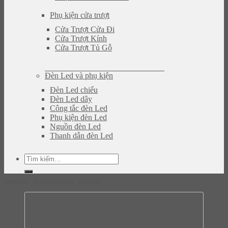
Phụ kiện cửa trượt
Cửa Trượt Cửa Đi
Cửa Trượt Kính
Cửa Trượt Tủ Gỗ
Đèn Led và phụ kiện
Đèn Led chiếu
Đèn Led dây
Công tắc đèn Led
Phụ kiện đèn Led
Nguồn đèn Led
Thanh dẫn đèn Led
Tìm
kiếm:
Trang chủ
/
Dụng cụ gia đình
/
Muối rửa