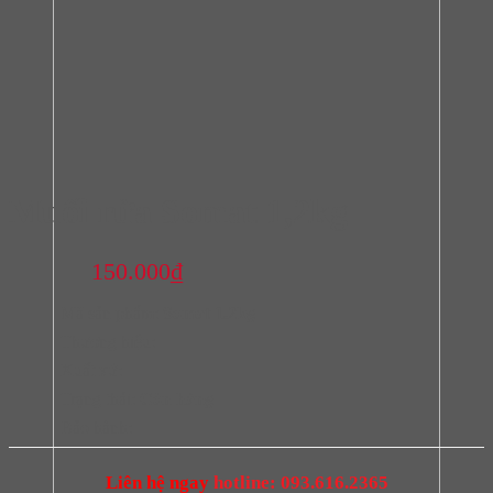
Muối rửa Somat 1,2kg
150.000
₫
Mã sản phẩm:
Somat 1.2kg
Thương hiệu:
Xuất xứ:
Trạng thái:
Còn hàng
Bảo hành:
Liên hệ ngay
hotline: 093.616.2365