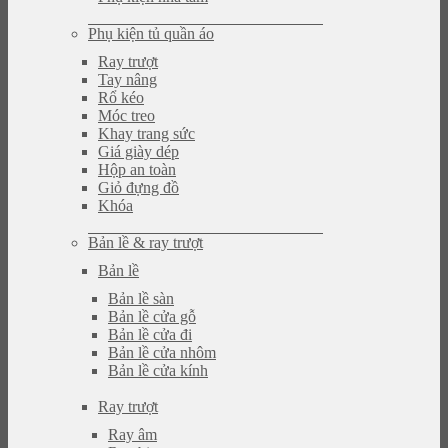
Phụ kiện tủ quần áo
Ray trượt
Tay nâng
Rổ kéo
Móc treo
Khay trang sức
Giá giày dép
Hộp an toàn
Giỏ đựng đồ
Khóa
Bản lề & ray trượt
Bản lề
Bản lề sàn
Bản lề cửa gỗ
Bản lề cửa đi
Bản lề cửa nhôm
Bản lề cửa kính
Ray trượt
Ray âm