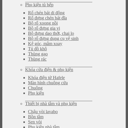
Phụ kiện tủ bếp
Rổ chén bát di động
Rổ đựng chén bát đĩa
Bộ rổ xoong nồi
Bộ rổ đựng gia vị
Bộ đựng dao thớt, chai lọ
Bộ rổ đựng dụng cụ vệ sinh
Kệ góc, mâm xoay
Tủ đồ khô
Thùng gạo
Thùng rác
Khóa cửa điện & phụ kiện
Khóa điện tử Hafele
Màn hình chuông cửa
Chuông
Phụ kiện
Thiết bị nhà tắm và phụ kiện
Chậu vòi lavabo
Bồn tắm
Sen vòi
Phụ kiện nhà tắm