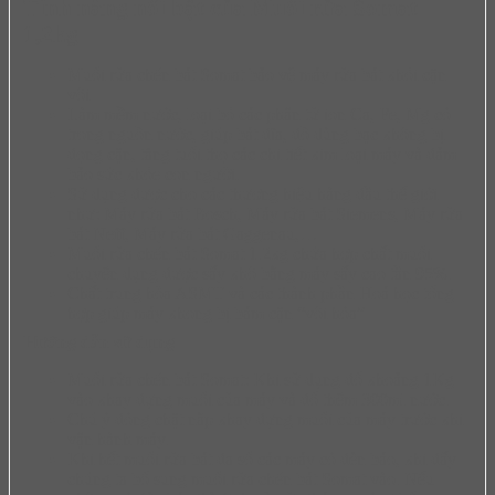
Tính năng nổi bật của Muối rửa Somat
1,2kg
Muối rửa chén bát Somat bảo vệ máy rửa bát khỏi cặn
vôi
Làm mềm nước, loại bỏ các phân tử ion Ca, Fe, Mg có
trong nguồn nước, giúp bát đĩa, đồ dùng bạc không bị
đọng cặn, tăng tuổi thọ các chi tiết kim loại máy và đảm
bảo sức khỏe con người.
Sử dụng được cho các thương hiệu hàng đầu thế giới
như: Máy rửa bát Bosch, Máy rửa bát Siemens, Máy rửa
bát Neff, Máy rửa bát Gaggenau,…
Muối rửa chén bát Somat 1.2kg chứa hợp chất muối
chuyên dụng được sấy khô bằng máy sấy cao tần 95%.
Chất trung hòa ASMT và các thành phần Hoá học tổng
hợp giúp máy khong bị bám cặn “vôi hóa”
Hướng dẫn sử dụng
Muối rửa chén bát Somat: Khi sử dụng đổ khoảng 1Kg
vào khay đựng muối của máy và đổ thêm 300ml nước.
Chú ý đóng chặt nắp khay đựng muối của máy trước khi
vận hành máy.
Khi hết muối rửa bát đa số các máy có đèn báo, khi đấy
chúng ta bổ sung muối rửa chén bát Somat vào. Nếu