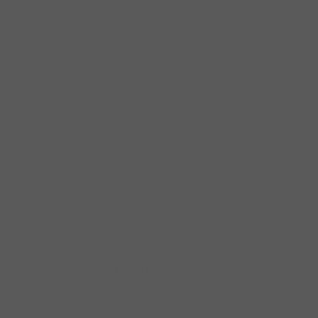
phụ kiện cửa DIY
Phụ kiện cửa DIY Hafele
Ruột Khóa
Tay Đẩy Hơi Cùi Chỏ
Thân Khóa
Thân khóa Hafele
Thiết Bị Thoát Hiểm
Phụ kiện cửa kính
Kẹp kính
Kẹp kính dưới
Kẹp kính trên
Khóa Cửa Kính
Tay Nắm Cửa Kính
Phụ kiện cửa nhôm
Bánh Xe Cửa Trượt
Chốt Khóa Cửa Nhôm
Điểm Khóa Cửa Nhôm
Phụ Kiện Hệ Nhôm XingFa
Ruột Khóa Cửa Nhôm
Tay Nắm Cửa Nhôm
Thân Khóa Cửa Nhôm
Thanh Hạn Vị Góc Mở