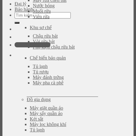
Máy rửa chén bát
Đại lý
Nước bóng
Bảo hành
Muối rửa
Tìm
Viên rửa
kiếm:
Khu sơ chế
Chậu rửa bát
Vòi rửa bát
093.616.2365
Phụ kiện chậu rửa bát
Chế biến bảo quản
Tủ lạnh
Tủ rượu
Máy đánh trứng
Máy pha cà phê
Đồ gia dụng
Máy giặt quần áo
Máy sấy quần áo
Két sắt
Máy lọc không khí
Tủ lạnh