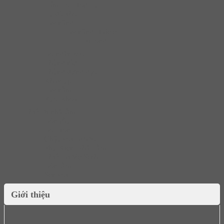
Tấm Lót Hộc Tủ
Tủ đồ khô
Tay nâng
Tay nâng Hafele
Pittong
Bộ ngăn kéo
Thùng rác
Thùng đựng gạo
Khay úp
Tay nắm
Ruột khóa
Thiết bị nhà tắm
Bồn cầu
Bộ Trộn
Chậu vòi lavabo
Phụ Kiện Nhà Tắm
Thiết Bị Vệ Sinh
Bồn tắm
Sen vòi
Giới thiệu