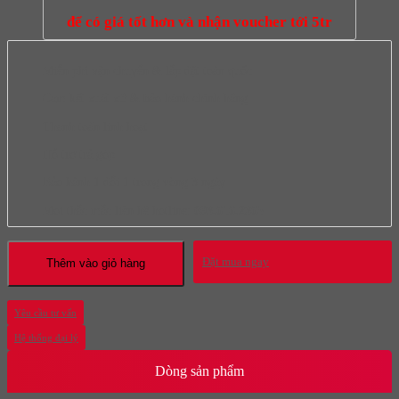
để có giá tốt hơn và nhận voucher tới 5tr
Miễn phí vận chuyển & lắp đặt toàn quốc
Cam kết xuất xứ & bảo hành chính hãng
Thanh toán linh hoạt
Hỗ trợ trả góp
Bảo hành 1 đổi 1 trong vòng 3 ngày
Mọi thắc mắc liên hệ hotline:
093.616.2365
Đặt mua ngay
Thêm vào giỏ hàng
Yêu cầu tư vấn
Hệ thống đại lý
Dòng sản phẩm