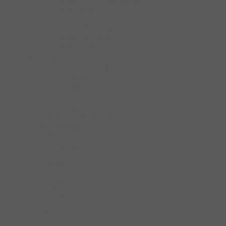
Tay Nắm Dạng Thanh Nhôm
Tay Nắm Nhôm
Tay Nắm Tủ Âm
Tay Nắm Tủ Cao Cấp
Tay Nắm Tủ Cố Điển
Tay Nắm Tủ Inox
Thiết bị điện
Công Tắc Đèn Led
Đèn Led Chiếu
Đèn Led Dây
Nguồn Đèn Led
Phụ Kiện Đèn Led
Thanh Dẫn Đèn Led
Dụng cụ gia đình
Dung dịch vệ sinh
Muối rửa
Nước bóng
Viên rửa
Đồ gia dụng
Bình đun siêu tốc
Máy đánh trứng
Máy ép
Máy hút bụi
Máy lọc nước