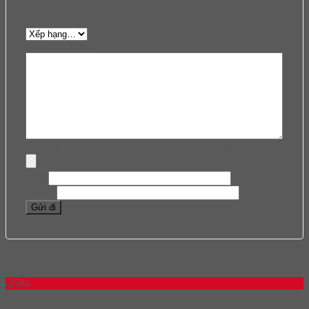
Somat 1,2kg”
Đánh giá của bạn
*
Hình ảnh (Dung lượng tối đa: 1024 KB, tối đa 5 hình ảnh)
Tên
*
Email
*
Sản phẩm tương tự
-25%