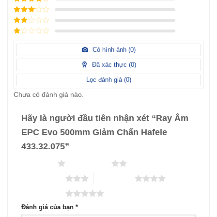
hạng
5
5
Được xếp
sao
hạng
4
5
Được
sao
xếp
Được
hạng
3
xếp
5 sao
Được
hạng
xếp
Có hình ảnh (
0
)
2
5
hạng
sao
1
Đã xác thực (
0
)
5
sao
Lọc đánh giá (
0
)
Chưa có đánh giá nào.
Hãy là người đầu tiên nhận xét “Ray Âm
EPC Evo 500mm Giảm Chấn Hafele
433.32.075”
1 trên 5 sao
2 trên 5 sao
3 trên 5 sao
4 trên 5 sao
5 trên 5 sao
Đánh giá của bạn
*