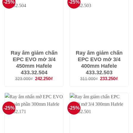
-25%
-25%
Ray âm giảm chấn
Ray âm giảm chấn
EPC EVO mở 3/4
EPC EVO mở 3/4
450mm Hafele
400mm Hafele
433.32.504
433.32.503
Giá
242.250
₫
Giá
Giá
233.250
₫
Giá
323.000
₫
311.000
₫
gốc
hiện
gốc
hiện
là:
tại
là:
tại
323.000₫.
là:
311.000₫.
là:
242.250₫.
233.250
-25%
-25%