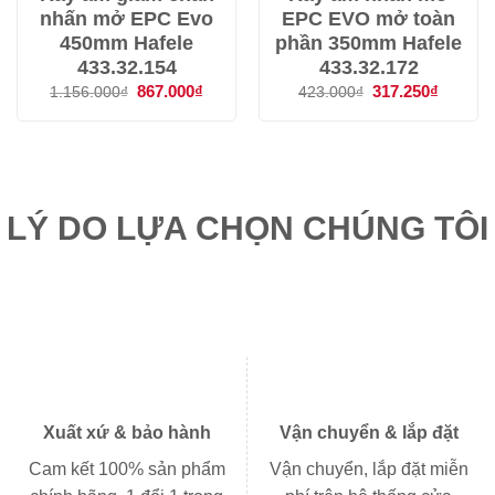
nhấn mở EPC Evo
EPC EVO mở toàn
450mm Hafele
phần 350mm Hafele
433.32.154
433.32.172
Giá
867.000
₫
Giá
Giá
317.250
₫
Giá
1.156.000
₫
423.000
₫
gốc
hiện
gốc
hiện
là:
tại
là:
tại
1.156.000₫.
là:
423.000₫.
là:
867.000₫.
317.250
LÝ DO LỰA CHỌN CHÚNG TÔI
Xuất xứ & bảo hành
Vận chuyển & lắp đặt
Cam kết 100% sản phẩm
Vận chuyển, lắp đặt miễn