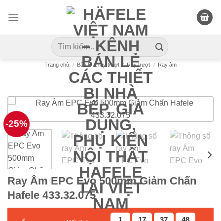
Skip
to
content
Tìm
kiếm:
Trang chủ
/
Bản lề & ray trượt
/
Ray trượt
/
Ray âm
-25%
Ray Âm EPC Evo 500mm Giảm Chấn
Hafele 433.32.075
1
17
37
47