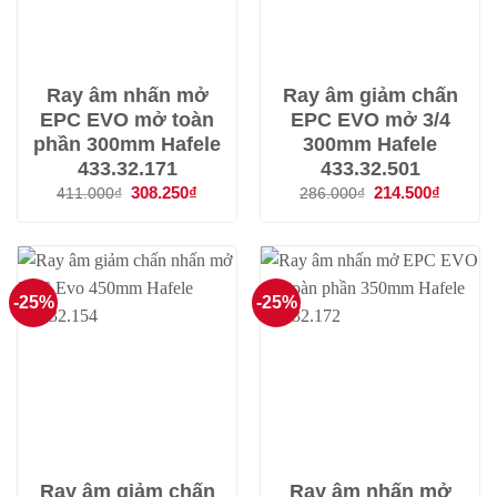
Ray âm nhấn mở
Ray âm giảm chấn
EPC EVO mở toàn
EPC EVO mở 3/4
phần 300mm Hafele
300mm Hafele
433.32.171
433.32.501
Giá
308.250
₫
Giá
Giá
214.500
₫
Giá
411.000
₫
286.000
₫
gốc
hiện
gốc
hiện
là:
tại
là:
tại
411.000₫.
là:
286.000₫.
là:
308.250₫.
214.500
-25%
-25%
Ray âm giảm chấn
Ray âm nhấn mở