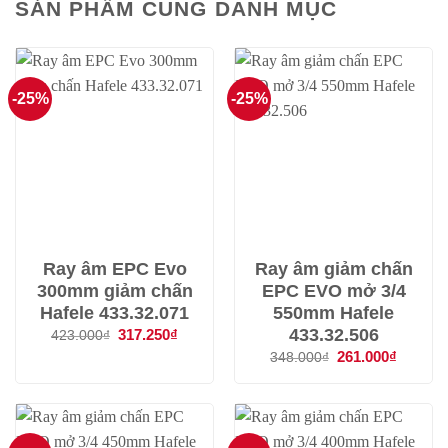
SẢN PHẨM CÙNG DANH MỤC
-25%
-25%
Ray âm EPC Evo
Ray âm giảm chấn
300mm giảm chấn
EPC EVO mở 3/4
Hafele 433.32.071
550mm Hafele
433.32.506
Giá
317.250
₫
Giá
423.000
₫
gốc
hiện
Giá
261.000
₫
Giá
348.000
₫
là:
tại
gốc
hiện
423.000₫.
là:
là:
tại
317.250₫.
348.000₫.
là:
261.000