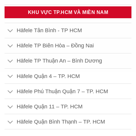
Häfele Thái Thịnh – Hà Nội
KHU VỰC TP.HCM VÀ MIỀN NAM
Häfele 459 Hoàng Quốc Việt - HN
Häfele Tân Bình - TP HCM
Häfele 302 Khâm Thiên - HN
Häfele TP Biên Hòa – Đồng Nai
Häfele Kim Thành- Hải Dương
Häfele TP Thuận An – Bình Dương
Häfele Quận 4 – TP. HCM
Häfele Phú Thuận Quận 7 – TP. HCM
Häfele Quận 11 – TP. HCM
Häfele Quận Bình Thạnh – TP. HCM