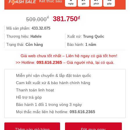
Kết thúc sau
F
ASH SALE
ngày
giờ
phút
giây
Giá
Giá
381.750
₫
₫
509.000
gốc
hiện
Mã sản phẩm:
433.32.075
là:
tại
509.000₫.
là:
Thương hiệu:
Hafele
Xuất xứ:
Trung Quốc
381.750₫.
Trạng thái:
Còn hàng
Bảo hành:
1 năm
Giá web chưa tốt nhất – Liên hệ ngay có giá tốt hơn!
>> Hotline:
093.616.2365
– Giá người nhà, lại có quà.
Miễn phí vận chuyển & lắp đặt toàn quốc
Cam kết xuất xứ & bảo hành chính hãng
Thanh toán linh hoạt
Hỗ trợ trả góp
Bảo hành 1 đổi 1 trong vòng 3 ngày
Mọi thắc mắc liên hệ hotline:
093.616.2365
Thêm vào giỏ hàng
Đặt mua ngay