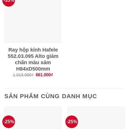
-35%
Ray hộp kính Hafele
552.03.095 Alto giảm
chấn màu xám
H84xD500mm
Giá
661.000
₫
Giá
1.013.000
₫
gốc
hiện
là:
tại
1.013.000₫.
là:
661.000₫.
SẢN PHẨM CÙNG DANH MỤC
-25%
-25%