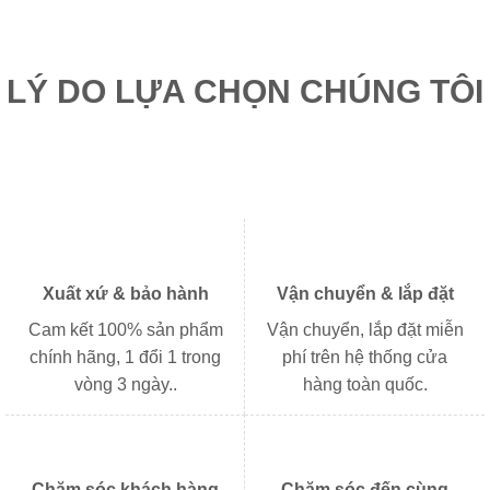
600.000₫.
941.25
LÝ DO LỰA CHỌN CHÚNG TÔI
Xuất xứ & bảo hành
Vận chuyển & lắp đặt
Cam kết 100% sản phẩm
Vận chuyển, lắp đặt miễn
chính hãng, 1 đổi 1 trong
phí trên hệ thống cửa
vòng 3 ngày..
hàng toàn quốc.
Chăm sóc khách hàng
Chăm sóc đến cùng