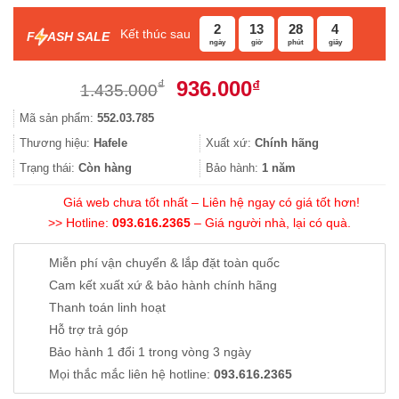
2
13
28
4
Kết thúc sau
F
ASH SALE
ngày
giờ
phút
giây
Giá
Giá
936.000
₫
₫
1.435.000
gốc
hiện
Mã sản phẩm:
552.03.785
là:
tại
1.435.000₫.
là:
Thương hiệu:
Hafele
Xuất xứ:
Chính hãng
936.000₫.
Trạng thái:
Còn hàng
Bảo hành:
1 năm
Giá web chưa tốt nhất – Liên hệ ngay có giá tốt hơn!
>> Hotline:
093.616.2365
– Giá người nhà, lại có quà.
Miễn phí vận chuyển & lắp đặt toàn quốc
Cam kết xuất xứ & bảo hành chính hãng
Thanh toán linh hoạt
Hỗ trợ trả góp
Bảo hành 1 đổi 1 trong vòng 3 ngày
Mọi thắc mắc liên hệ hotline:
093.616.2365