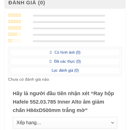
ĐÁNH GIÁ (0)
Được xếp
hạng
5
5 sao
Được xếp
hạng
4
5
Được
sao
xếp
Được
hạng
3
xếp
5 sao
Được
hạng
xếp
Có hình ảnh (
0
)
2
5
hạng
sao
1
Đã xác thực (
0
)
5
sao
Lọc đánh giá (
0
)
Chưa có đánh giá nào.
Hãy là người đầu tiên nhận xét “Ray hộp
Hafele 552.03.785 Inner Alto âm giảm
chấn H84xD500mm trắng mờ”