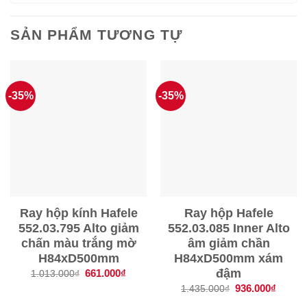
SẢN PHẨM TƯƠNG TỰ
-35%
-35%
Ray hộp kính Hafele
Ray hộp Hafele
552.03.795 Alto giảm
552.03.085 Inner Alto
chấn màu trắng mờ
âm giảm chần
H84xD500mm
H84xD500mm xám
đậm
Giá
661.000
₫
Giá
1.013.000
₫
gốc
hiện
Giá
936.000
₫
Giá
1.435.000
₫
là:
tại
gốc
hiện
1.013.000₫.
là:
là:
tại