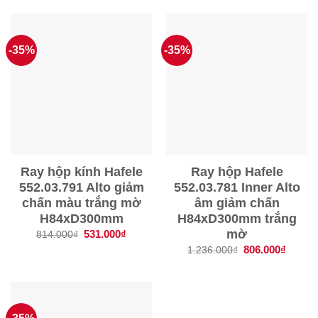
661.000₫.
1.435.000₫.
là:
936.00
-35%
-35%
Ray hộp kính Hafele
Ray hộp Hafele
552.03.791 Alto giảm
552.03.781 Inner Alto
chấn màu trắng mờ
âm giảm chấn
H84xD300mm
H84xD300mm trắng
mờ
Giá
531.000
₫
Giá
814.000
₫
gốc
hiện
Giá
806.000
₫
Giá
1.236.000
₫
là:
tại
gốc
hiện
814.000₫.
là:
là:
tại
531.000₫.
1.236.000₫.
là:
806.00