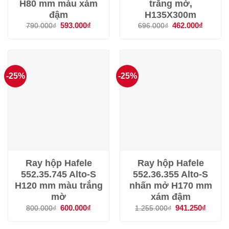
H80 mm màu xám
trắng mờ,
đậm
H135X300m
Giá
593.000
₫
Giá
Giá
462.000
₫
Giá
790.000
₫
696.000
₫
gốc
hiện
gốc
hiện
là:
tại
là:
tại
790.000₫.
là:
696.000₫.
là:
593.000₫.
462.000
-25%
-25%
Ray hộp Hafele
Ray hộp Hafele
552.35.745 Alto-S
552.36.355 Alto-S
H120 mm màu trắng
nhấn mở H170 mm
mờ
xám đậm
Giá
600.000
₫
Giá
Giá
941.250
₫
Giá
800.000
₫
1.255.000
₫
gốc
hiện
gốc
hiện
là:
tại
là:
tại
800.000₫.
là:
1.255.000₫.
là: