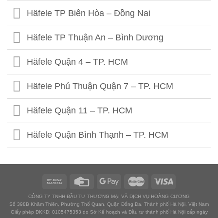
Häfele 302 Khâm Thiên - HN
Häfele TP Biên Hòa – Đồng Nai
Häfele Kim Thành- Hải Dương
Häfele TP Thuận An – Bình Dương
Häfele Quận 4 – TP. HCM
Häfele Phú Thuận Quận 7 – TP. HCM
Häfele Quận 11 – TP. HCM
Häfele Quận Bình Thạnh – TP. HCM
Häfele Quận Gò Vấp – TP. HCM
Häfele Tân Bình I – TP. HCM
CÔNG TY TNHH ĐẦU TƯ THƯƠNG MẠI VÀ DỊCH VỤ HOÀNG CƯƠNG
Số 398B Khâm Thiên, Phường Thổ Quan, Quận Đống Đa, Thành phố Hà Nội, Việt Nam
Häfele Tân Bình II – TP. HCM
Giấy phép ĐKKD: 0105475353 do Sở Kế hoạch và Đầu tư thành phố Hà Nội cấp ngày