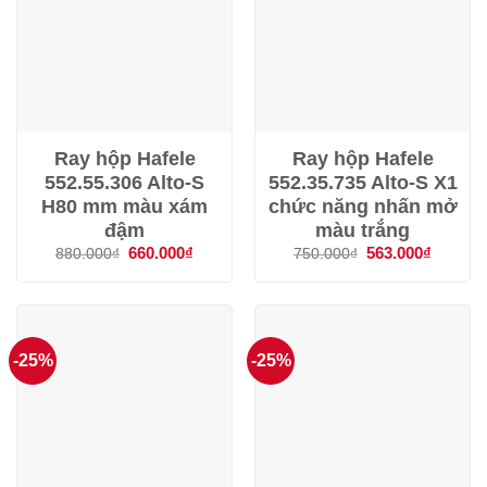
Ray hộp Hafele
Ray hộp Hafele
552.55.306 Alto-S
552.35.735 Alto-S X1
H80 mm màu xám
chức năng nhấn mở
đậm
màu trắng
Giá
660.000
₫
Giá
Giá
563.000
₫
Giá
880.000
₫
750.000
₫
gốc
hiện
gốc
hiện
là:
tại
là:
tại
880.000₫.
là:
750.000₫.
là:
660.000₫.
563.000
-25%
-25%