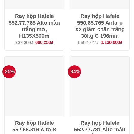
Ray hộp Hafele
Ray hộp Hafele
552.77.785 Alto màu
550.85.765 Antaro
trắng mờ,
X2 giảm chấn trắng
H135X500m
30kg C 196mm
Giá
680.250
₫
Giá
Giá
1.130.000
₫
Giá
907.000
₫
1.502.727
₫
gốc
hiện
gốc
hiện
là:
tại
là:
tại
907.000₫.
là:
1.502.727₫.
là:
680.250₫.
1.130
-25%
-34%
Ray hộp Hafele
Ray hộp Hafele
552.55.316 Alto-S
552.77.781 Alto màu