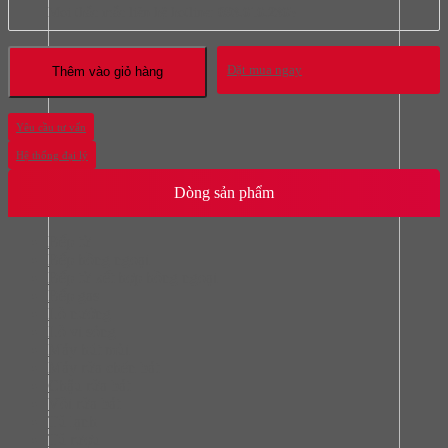
Mọi thắc mắc liên hệ hotline:
093.616.2365
Đặt mua ngay
Thêm vào giỏ hàng
Yêu cầu tư vấn
Hệ thống đại lý
Dòng sản phẩm
Bếp từ
Bếp hồng ngoại
Bếp từ kết hợp hồng ngoại
Bếp gas
Lò nướng
Lò vi sóng
Máy hút mùi
Máy rửa chén bát
Chậu rửa bát
Vòi rửa bát
Tủ lạnh
Tủ rượu