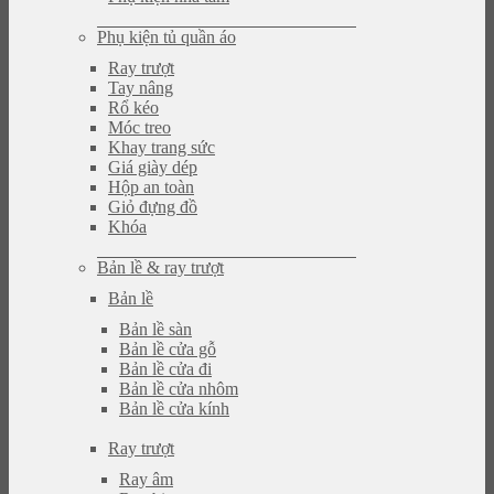
Phụ kiện tủ quần áo
Ray trượt
Tay nâng
Rổ kéo
Móc treo
Khay trang sức
Giá giày dép
Hộp an toàn
Giỏ đựng đồ
Khóa
Bản lề & ray trượt
Bản lề
Bản lề sàn
Bản lề cửa gỗ
Bản lề cửa đi
Bản lề cửa nhôm
Bản lề cửa kính
Ray trượt
Ray âm