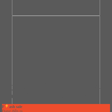
Ray hộp Hafele 552.75.701 Alto
màu trắng, H84X300MM
F
ash sale
Đang diễn ra