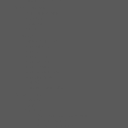
Thanh Dẫn Đèn Led
Dụng cụ gia đình
Dung dịch vệ sinh
Muối rửa
Nước bóng
Viên rửa
Đồ gia dụng
Bình đun siêu tốc
Máy đánh trứng
Máy ép
Máy hút bụi
Máy lọc nước
Máy xay sinh tố
Máy lọc không khí
Máy pha cà phê
Nồi chảo
Nồi chiên không dầu
Phụ kiện tủ bếp
Bas đỡ kệ
Chân Tủ
Giá để đồ
Bộ rổ đựng dụng cụ vệ sinh
Rổ đựng chén bát
Rổ chén bát di động