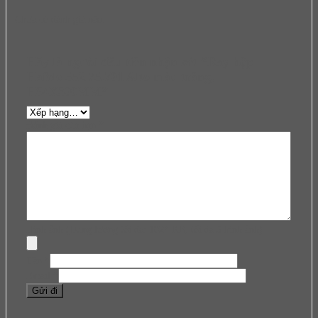
Chưa có đánh giá nào.
Hãy là người đầu tiên nhận xét “Ray hộp
Hafele 552.75.701 Alto màu trắng,
H84X300MM”
Đánh giá của bạn
*
Hình ảnh (Dung lượng tối đa: 1024 KB, tối đa 5 hình ảnh)
Tên
*
Email
*