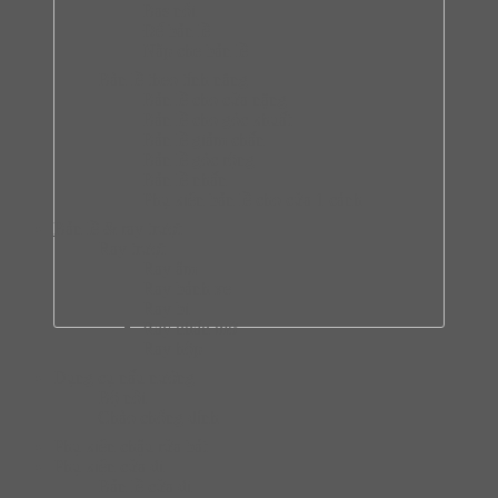
Bas nối
Đế bản lề
Nắp che bản lề
Bàn lề theo tính năng
Bản lề cho cửa nặng
Bản lề cho góc khuất
Bản lề giảm chấn
Bản lề góc rộng
Bản lề nhấn
Phụ kiện bản lề cho cửa 1 cánh
Bản lề & ray trượt
Ray trượt
Ray âm
Ray bánh xe
Ray bi
Ray nhấn mở
Ray hộp
Dụng cụ nấu nướng
Bộ nồi
Chào chống dính
Phụ kiện chậu rửa bát
Phụ kiện cửa đi
Bản lề cửa đi