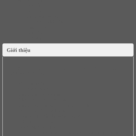
Bồn cầu
Bộ Trộn
Chậu vòi lavabo
Phụ Kiện Nhà Tắm
Thiết Bị Vệ Sinh
Bồn tắm
Sen vòi
Giới thiệu
Thông số kĩ thuật của ray hộp Hafele Alto màu trắng,
H84X300MM 552.75.701
Mở toàn phần
Tải trọng: 30kg
Chiều dài ray: 300mm
Chiều cao ray H= 84 mm
Chiều cao ngăn kéo tối thiểu: 105mm
Dùng với ván đáy 15mm
Thanh nâng cấp dài hình ô vuông
Vật Liệu: Bằng thép
Hoàn thiện: Mạ nikel
Màu hoàn thiện: ray trượt mạ kẽm, thành hộp sơn tĩnh