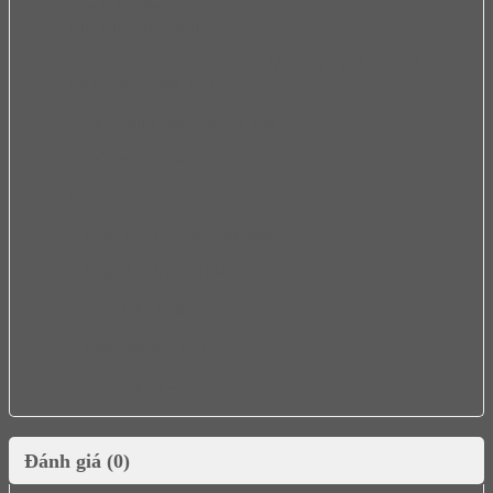
điện màu trắng
Khả năng điều chỉnh
+ Mặt trước: 2 chiều, có thể điều chỉnh nghiêng mặt trước
với hệ thống ray trượt
+ Điều chỉnh mặt bên: ±1 mm
+ Điều chỉnh chiều cao: ±2 mm
Bao gồm
+ 1 cặp ray trượt mở toàn phần
+ 1 cặp thành hộp H84 mm
+ 2 bas mặt trước
+ 1 cặp bas ray trượt
+ 2 bas mặt sau
Đánh giá (0)