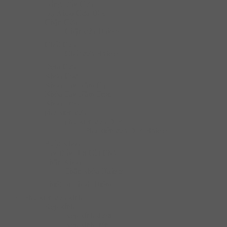
Bảng Đẩy Cửa
Bộ Khóa Cửa DIY
Chặn Cửa
Chặn cửa Hafele
Chốt Cửa
Chốt cửa Hafele
Đệm Cửa
Khóa Cóc
Khóa Tay Nắm Gạt
Khóa Tay Nắm Tròn
Khóa Treo
phụ kiện cửa
phụ kiện cửa DIY
Phụ kiện cửa DIY Hafele
Ruột Khóa
Tay Đẩy Hơi Cùi Chỏ
Thân Khóa
Thân khóa Hafele
Thiết Bị Thoát Hiểm
Phụ kiện cửa kính
Kẹp kính
Kẹp kính dưới
Kẹp kính trên