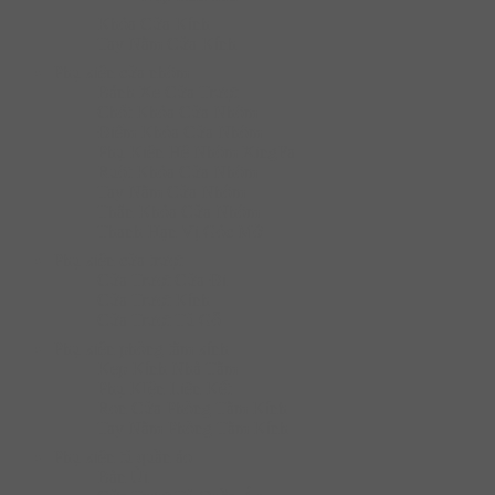
Khóa Cửa Kính
Tay Nắm Cửa Kính
Phụ kiện cửa nhôm
Bánh Xe Cửa Trượt
Chốt Khóa Cửa Nhôm
Điểm Khóa Cửa Nhôm
Phụ Kiện Hệ Nhôm XingFa
Ruột Khóa Cửa Nhôm
Tay Nắm Cửa Nhôm
Thân Khóa Cửa Nhôm
Thanh Hạn Vị Góc Mở
Phụ kiện cửa trượt
Cửa Trượt Cửa Đi
Cửa Trượt Kính
Cửa Trượt Tủ Gỗ
Phụ kiện phòng tắm kính
Kẹp Kính Nhà Tắm
Phụ KIện Liên Kết
Ron Cửa Phòng Tắm Kính
Tay Nắm Phòng Tắm Kính
Phụ kiện tủ quần áo
Bàn Ủi