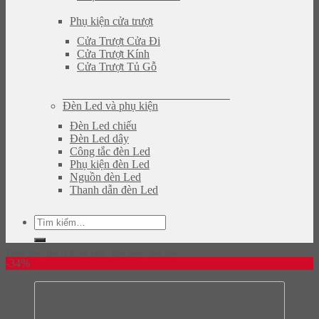
Phụ kiện cửa trượt
Cửa Trượt Cửa Đi
Cửa Trượt Kính
Cửa Trượt Tủ Gỗ
Đèn Led và phụ kiện
Đèn Led chiếu
Đèn Led dây
Công tắc đèn Led
Phụ kiện đèn Led
Nguồn đèn Led
Thanh dẫn đèn Led
Tìm
kiếm:
Trang chủ
/
Bản lề & ray trượt
/
Ray trượt
/
Ray hộp
-34%