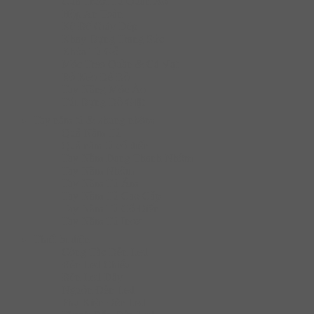
Cửa Trượt Tủ Quần Áo
Hộp An Toàn
Kệ Để Giày Dép
Khay Đựng Trang Sức
Khóa Tủ Gỗ
Móc Treo Quần & Cà Vạt
Rổ Kéo Để Đồ
Tay Nâng Móc Áo
Túi Đựng Đồ Giặt
Tay nắm tủ & khung nhôm
Quả Nắm Tủ
Quả nắm tủ cổ điển
Tay Nắm Dạng Thanh Nhôm
Tay Nắm Nhôm
Tay Nắm Tủ Âm
Tay Nắm Tủ Cao Cấp
Tay Nắm Tủ Cố Điển
Tay Nắm Tủ Inox
Thiết bị điện
Công Tắc Đèn Led
Đèn Led Chiếu
Đèn Led Dây
Nguồn Đèn Led
Phụ Kiện Đèn Led