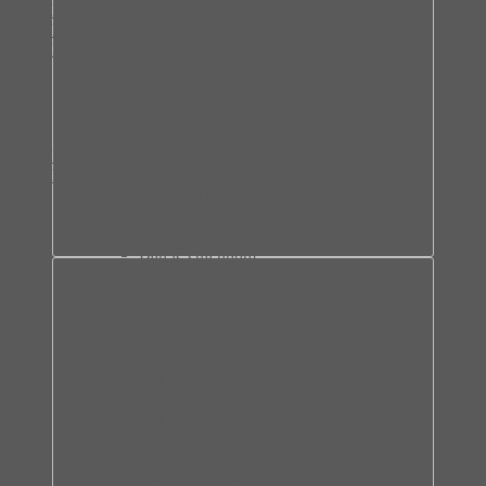
Máy giặt quần áo
Máy sấy quần áo
Khóa cửa thông minh
Phụ kiện khóa điện tử
Màn hình chuông cửa
Chuông cửa
Khóa điện tử Hafele
Két sắt
Bản lề
Bàn lề theo loại cửa
Bản lề cửa gỗ
Bản lề cửa kính
Bản lề cửa nhôm
Bản lề sàn
Bản lề tủ
Bàn lề theo thiết kế
Bản lề âm
Bản lề âm ba chiều
Bản lề chữ A
Bản lề cửa lật
Bản lề lá
Bản lề lọt lòng
Bản lề trùm ngoài
Bản lề trùm nửa