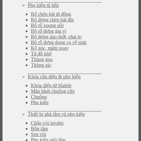
Phụ kiện tủ bếp
Rổ chén bát di động
Rổ đựng chén bát đĩa
Bộ rổ xoong nồi
Bộ rổ đựng gia vị
Bộ đựng dao thớt, chai lọ
Bộ rổ đựng dụng cụ vệ sinh
Kệ góc, mâm xoay
Tủ đồ khô
Thùng gạo
Thùng rác
Khóa cửa điện & phụ kiện
Khóa điện tử Hafele
Màn hình chuông cửa
Chuông
Phụ kiện
Thiết bị nhà tắm và phụ kiện
Chậu vòi lavabo
Bồn tắm
Sen vòi
Phụ kiện nhà tắm