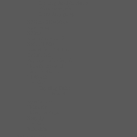
Bộ đựng dao thớt, chai lọ
Bộ rổ xoong nồi
Bộ rổ đựng gia vị
Kệ Góc - Mâm Xoay
Kệ nâng hạ
Kệ treo
Khay Chia Hộc Tủ
Khóa Tủ Bếp
Nêm nhấn mở Hafele
Ốc Liên Kết
Phụ kiện chiếu sáng bếp
Phụ kiện treo kệ tủ
Tấm Lót Hộc Tủ
Tủ đồ khô
Tay nâng
Tay nâng Hafele
Pittong
Bộ ngăn kéo
Thùng rác
Thùng đựng gạo
Khay úp
Tay nắm
Ruột khóa
Thiết bị nhà tắm