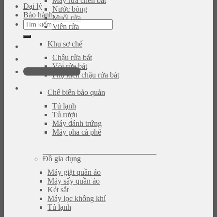
Máy rửa chén bát
Đại lý
Nước bóng
Bảo hành
Muối rửa
Tìm
Viên rửa
kiếm:
Khu sơ chế
Chậu rửa bát
Vòi rửa bát
093.616.2365
Phụ kiện chậu rửa bát
Chế biến bảo quản
Tủ lạnh
Tủ rượu
Máy đánh trứng
Máy pha cà phê
Đồ gia dụng
Máy giặt quần áo
Máy sấy quần áo
Két sắt
Máy lọc không khí
Tủ lạnh