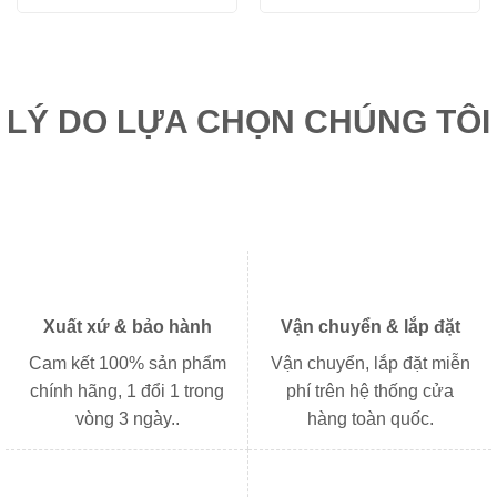
là:
tại
là:
tại
108.900₫.
là:
273.000₫.
là:
82.000₫.
182.000
LÝ DO LỰA CHỌN CHÚNG TÔI
Xuất xứ & bảo hành
Vận chuyển & lắp đặt
Cam kết 100% sản phẩm
Vận chuyển, lắp đặt miễn
chính hãng, 1 đổi 1 trong
phí trên hệ thống cửa
vòng 3 ngày..
hàng toàn quốc.