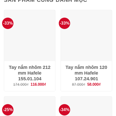
-33%
-33%
Tay nắm nhôm 212
Tay nắm nhôm 120
mm Hafele
mm Hafele
155.01.104
107.24.901
Giá
116.000
₫
Giá
Giá
58.000
₫
Giá
174.000
₫
87.000
₫
gốc
hiện
gốc
hiện
là:
tại
là:
tại
174.000₫.
là:
87.000₫.
là:
116.000₫.
58.000₫.
-25%
-34%