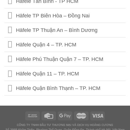
Häfele Tân Bình - TP HCM
Häfele 302 Khâm Thiên - HN
Häfele TP Biên Hòa – Đồng Nai
Häfele Kim Thành- Hải Dương
Häfele TP Thuận An – Bình Dương
Häfele Quận 4 – TP. HCM
Häfele Phú Thuận Quận 7 – TP. HCM
Häfele Quận 11 – TP. HCM
Häfele Quận Bình Thạnh – TP. HCM
Häfele Quận Gò Vấp – TP. HCM
Häfele Tân Bình I – TP. HCM
CÔNG TY TNHH ĐẦU TƯ THƯƠNG MẠI VÀ DỊCH VỤ HOÀNG CƯƠNG
Số 398B Khâm Thiên, Phường Thổ Quan, Quận Đống Đa, Thành phố Hà Nội, Việt Nam