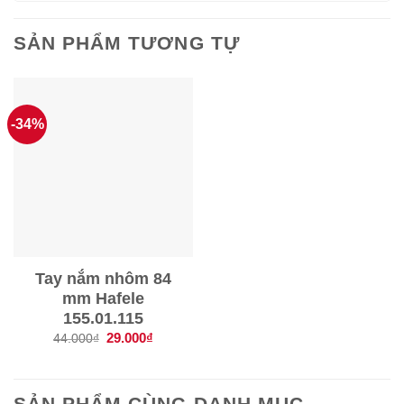
SẢN PHẨM TƯƠNG TỰ
-34%
Tay nắm nhôm 84
mm Hafele
155.01.115
Giá
29.000
₫
Giá
44.000
₫
gốc
hiện
là:
tại
44.000₫.
là:
29.000₫.
SẢN PHẨM CÙNG DANH MỤC