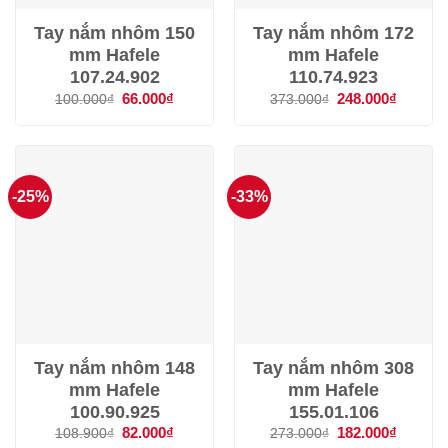
Tay nắm nhôm 150
Tay nắm nhôm 172
mm Hafele
mm Hafele
107.24.902
110.74.923
Giá
66.000
₫
Giá
Giá
248.000
₫
Giá
100.000
₫
373.000
₫
gốc
hiện
gốc
hiện
là:
tại
là:
tại
100.000₫.
là:
373.000₫.
là:
66.000₫.
248.000
-25%
-33%
Tay nắm nhôm 148
Tay nắm nhôm 308
mm Hafele
mm Hafele
100.90.925
155.01.106
Giá
82.000
₫
Giá
Giá
182.000
₫
Giá
108.900
₫
273.000
₫
gốc
hiện
gốc
hiện