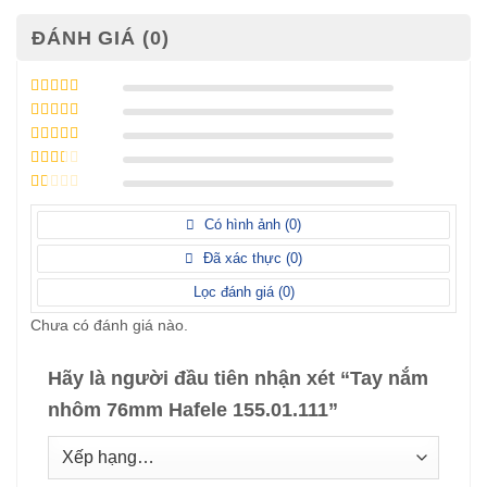
ĐÁNH GIÁ (0)
Được xếp
hạng
5
5 sao
Được xếp
hạng
4
5
Được
sao
xếp
Được
hạng
3
xếp
5 sao
Được
hạng
xếp
Có hình ảnh (
0
)
2
5
hạng
sao
1
Đã xác thực (
0
)
5
sao
Lọc đánh giá (
0
)
Chưa có đánh giá nào.
Hãy là người đầu tiên nhận xét “Tay nắm
nhôm 76mm Hafele 155.01.111”