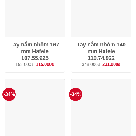
Tay nắm nhôm 167
Tay nắm nhôm 140
mm Hafele
mm Hafele
107.55.925
110.74.922
Giá
115.000
₫
Giá
Giá
231.000
₫
Giá
153.000
₫
348.000
₫
gốc
hiện
gốc
hiện
là:
tại
là:
tại
153.000₫.
là:
348.000₫.
là:
115.000₫.
231.000
-34%
-34%