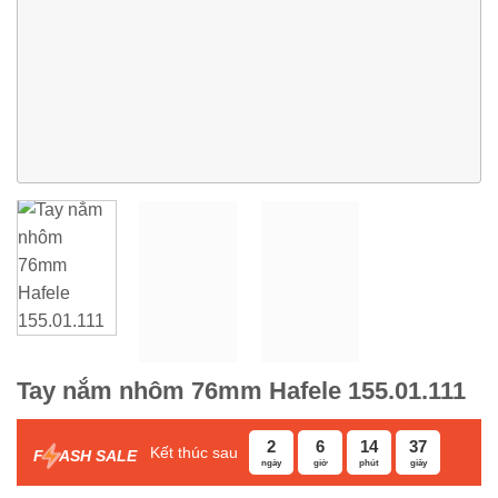
Tay nắm nhôm 76mm Hafele 155.01.111
2
6
14
36
Kết thúc sau
F
ASH SALE
ngày
giờ
phút
giây