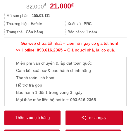
Giá
Giá
21.000
₫
₫
32.000
gốc
hiện
Mã sản phẩm:
155.01.111
là:
tại
32.000₫.
là:
Thương hiệu:
Hafele
Xuất xứ:
PRC
21.000₫.
Trạng thái:
Còn hàng
Bảo hành:
1 năm
Giá web chưa tốt nhất – Liên hệ ngay có giá tốt hơn!
>> Hotline:
093.616.2365
– Giá người nhà, lại có quà.
Miễn phí vận chuyển & lắp đặt toàn quốc
Cam kết xuất xứ & bảo hành chính hãng
Thanh toán linh hoạt
Hỗ trợ trả góp
Bảo hành 1 đổi 1 trong vòng 3 ngày
Mọi thắc mắc liên hệ hotline:
093.616.2365
Thêm vào giỏ hàng
Đặt mua ngay