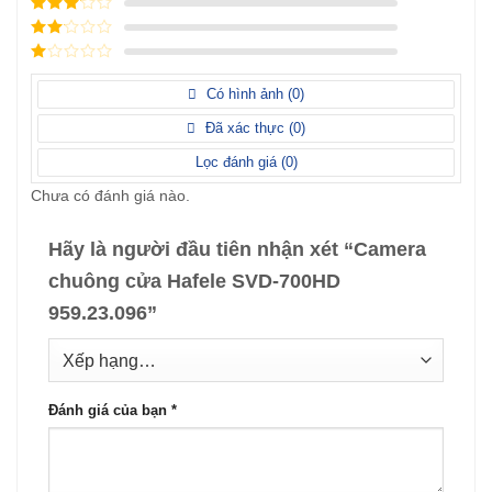
Được xếp
sao
hạng
4
5
Được
sao
xếp
Được
hạng
3
xếp
5 sao
Được
hạng
xếp
Có hình ảnh (
0
)
2
5
hạng
sao
1
Đã xác thực (
0
)
5
sao
Lọc đánh giá (
0
)
Chưa có đánh giá nào.
Hãy là người đầu tiên nhận xét “Camera
chuông cửa Hafele SVD-700HD
959.23.096”
Đánh giá của bạn
*