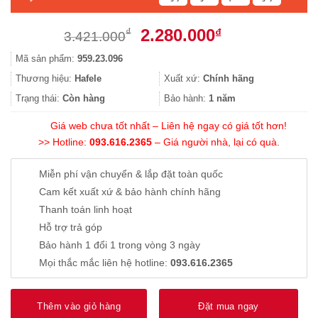
Giá
Giá
2.280.000
₫
₫
3.421.000
gốc
hiện
Mã sản phẩm:
959.23.096
là:
tại
3.421.000₫.
là:
Thương hiệu:
Hafele
Xuất xứ:
Chính hãng
2.280.000₫.
Trạng thái:
Còn hàng
Bảo hành:
1 năm
Giá web chưa tốt nhất – Liên hệ ngay có giá tốt hơn!
>> Hotline:
093.616.2365
– Giá người nhà, lại có quà.
Miễn phí vận chuyển & lắp đặt toàn quốc
Cam kết xuất xứ & bảo hành chính hãng
Thanh toán linh hoạt
Hỗ trợ trả góp
Bảo hành 1 đổi 1 trong vòng 3 ngày
Mọi thắc mắc liên hệ hotline:
093.616.2365
Thêm vào giỏ hàng
Đặt mua ngay