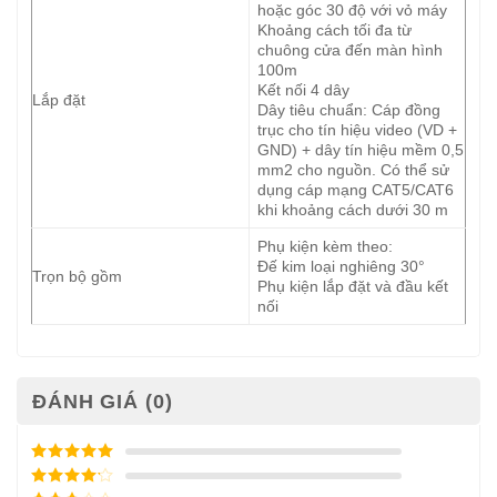
hoặc góc 30 độ với vỏ máy
Khoảng cách tối đa từ
chuông cửa đến màn hình
100m
Kết nối 4 dây
Lắp đặt
Dây tiêu chuẩn: Cáp đồng
trục cho tín hiệu video (VD +
GND) + dây tín hiệu mềm 0,5
mm2 cho nguồn. Có thể sử
dụng cáp mạng CAT5/CAT6
khi khoảng cách dưới 30 m
Phụ kiện kèm theo:
Đế kim loại nghiêng 30°
Trọn bộ gồm
Phụ kiện lắp đặt và đầu kết
nối
ĐÁNH GIÁ (0)
Được xếp
hạng
5
5