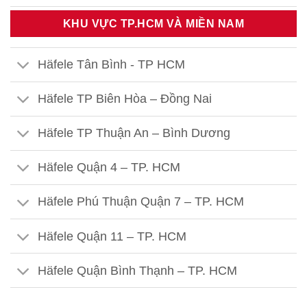
Häfele Thái Thịnh – Hà Nội
KHU VỰC TP.HCM VÀ MIỀN NAM
Häfele 459 Hoàng Quốc Việt - HN
Häfele Tân Bình - TP HCM
Häfele 302 Khâm Thiên - HN
Häfele TP Biên Hòa – Đồng Nai
Häfele Kim Thành- Hải Dương
Häfele TP Thuận An – Bình Dương
Häfele Quận 4 – TP. HCM
Häfele Phú Thuận Quận 7 – TP. HCM
Häfele Quận 11 – TP. HCM
Häfele Quận Bình Thạnh – TP. HCM
Häfele Quận Gò Vấp – TP. HCM