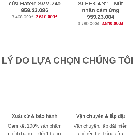
cửa Hafele SVM-740
SLEEK 4.3″ – Nút
959.23.086
nhấn cảm ứng
959.23.084
Giá
2.610.000
₫
Giá
3.468.000
₫
gốc
hiện
Giá
2.840.000
₫
Giá
3.780.000
₫
là:
tại
gốc
hiện
3.468.000₫.
là:
là:
tại
2.610.000₫.
3.780.000₫.
là:
2.840
LÝ DO LỰA CHỌN CHÚNG TÔI
Xuất xứ & bảo hành
Vận chuyển & lắp đặt
Cam kết 100% sản phẩm
Vận chuyển, lắp đặt miễn
chính hãng, 1 đổi 1 trong
phí trên hệ thống cửa