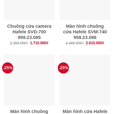
Chuông cửa camera
Màn hình chuông
Hafele SVD-700
cửa Hafele SVM-740
959.23.085
959.23.086
Giá
1.710.000
₫
Giá
Giá
2.610.000
₫
Giá
2.268.000
₫
3.468.000
₫
gốc
hiện
gốc
hiện
là:
tại
là:
tại
2.268.000₫.
là:
3.468.000₫.
là:
1.710.000₫.
2.610
-25%
-25%
Màn hình chuông
Màn hình cửa Hafele