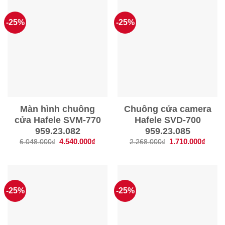
-25%
-25%
Màn hình chuông
Chuông cửa camera
cửa Hafele SVM-770
Hafele SVD-700
959.23.082
959.23.085
Giá
4.540.000
₫
Giá
Giá
1.710.000
₫
Giá
6.048.000
₫
2.268.000
₫
gốc
hiện
gốc
hiện
là:
tại
là:
tại
6.048.000₫.
là:
2.268.000₫.
là:
4.540.000₫.
1.710
-25%
-25%