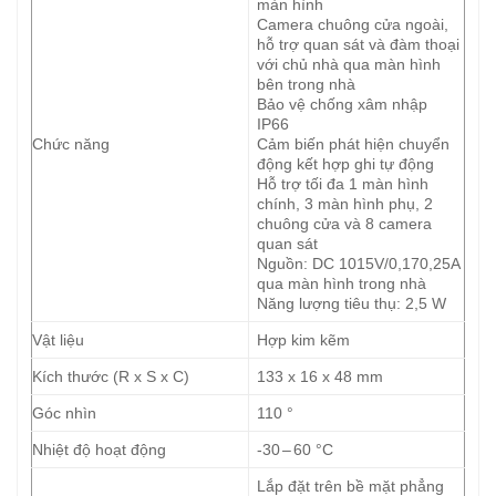
màn hình
Camera chuông cửa ngoài,
hỗ trợ quan sát và đàm thoại
với chủ nhà qua màn hình
bên trong nhà
Bảo vệ chống xâm nhập
IP66
Chức năng
Cảm biến phát hiện chuyển
động kết hợp ghi tự động
Hỗ trợ tối đa 1 màn hình
chính, 3 màn hình phụ, 2
chuông cửa và 8 camera
quan sát
Nguồn: DC 1015V/0,170,25A
qua màn hình trong nhà
Năng lượng tiêu thụ: 2,5 W
Vật liệu
Hợp kim kẽm
Kích thước (R x S x C)
133 x 16 x 48 mm
Góc nhìn
110 °
Nhiệt độ hoạt động
-30 – 60 °C
Lắp đặt trên bề mặt phẳng