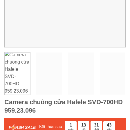
Camera chuông cửa Hafele SVD-700HD
959.23.096
1
13
31
42
Kết thúc sau
F
ASH SALE
ngày
giờ
phút
giây