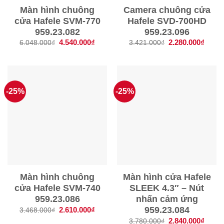
Màn hình chuông
Camera chuông cửa
cửa Hafele SVM-770
Hafele SVD-700HD
959.23.082
959.23.096
Giá
4.540.000
₫
Giá
Giá
2.280.000
₫
Giá
6.048.000
₫
3.421.000
₫
gốc
hiện
gốc
hiện
là:
tại
là:
tại
6.048.000₫.
là:
3.421.000₫.
là:
4.540.000₫.
2.280
-25%
-25%
Màn hình chuông
Màn hình cửa Hafele
cửa Hafele SVM-740
SLEEK 4.3″ – Nút
959.23.086
nhấn cảm ứng
959.23.084
Giá
2.610.000
₫
Giá
3.468.000
₫
gốc
hiện
Giá
2.840.000
₫
Giá
3.780.000
₫
là:
tại