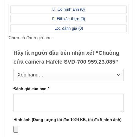
xếp
5 sao
Được
hạng
xếp
Có hình ảnh (
0
)
2
5
hạng
sao
1
Đã xác thực (
0
)
5
sao
Lọc đánh giá (
0
)
Chưa có đánh giá nào.
Hãy là người đầu tiên nhận xét “Chuông
cửa camera Hafele SVD-700 959.23.085”
Đánh giá của bạn
*
Hình ảnh (Dung lượng tối đa: 1024 KB, tối đa 5 hình ảnh)