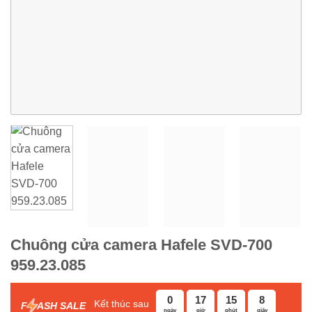
Chuông cửa camera Hafele SVD-700
959.23.085
0
17
15
8
Kết thúc sau
F
ASH SALE
ngày
giờ
phút
giây