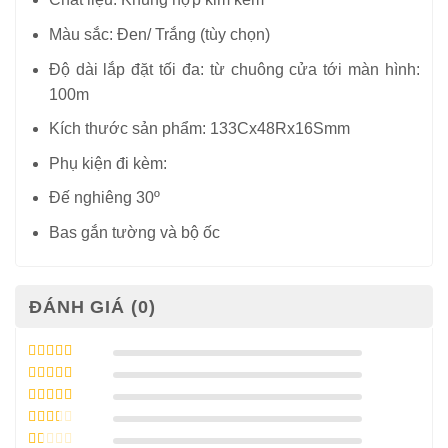
Màu sắc: Đen/ Trắng (tùy chọn)
Độ dài lắp đặt tối đa: từ chuông cửa tới màn hình:
100m
Kích thước sản phẩm: 133Cx48Rx16Smm
Phụ kiện đi kèm:
Đế nghiêng 30º
Bas gắn tường và bộ ốc
ĐÁNH GIÁ (0)
Được xếp
hạng
5
5 sao
Được xếp
hạng
4
5
Được
sao
xếp
Được
hạng
3