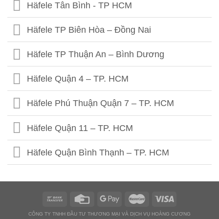
Häfele 459 Hoàng Quốc Việt - HN
Häfele Tân Bình - TP HCM
Häfele 302 Khâm Thiên - HN
Häfele TP Biên Hòa – Đồng Nai
Häfele Kim Thành- Hải Dương
Häfele TP Thuận An – Bình Dương
Häfele Quận 4 – TP. HCM
Häfele Phú Thuận Quận 7 – TP. HCM
Häfele Quận 11 – TP. HCM
Häfele Quận Bình Thạnh – TP. HCM
Häfele Quận Gò Vấp – TP. HCM
Häfele Tân Bình I – TP. HCM
CÔNG TY TNHH ĐẦU TƯ THƯƠNG MẠI VÀ DỊCH VỤ HOÀNG CƯƠNG