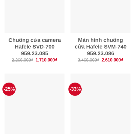
Chuông cửa camera
Màn hình chuông
Hafele SVD-700
cửa Hafele SVM-740
959.23.085
959.23.086
Giá
1.710.000
₫
Giá
Giá
2.610.000
₫
Giá
2.268.000
₫
3.468.000
₫
gốc
hiện
gốc
hiện
là:
tại
là:
tại
2.268.000₫.
là:
3.468.000₫.
là:
1.710.000₫.
2.610
-25%
-33%