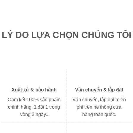
gốc
hiện
3.468.000₫.
là:
là:
tại
2.610.000₫.
3.780.000₫.
là:
2.840
LÝ DO LỰA CHỌN CHÚNG TÔI
Xuất xứ & bảo hành
Vận chuyển & lắp đặt
Cam kết 100% sản phẩm
Vận chuyển, lắp đặt miễn
chính hãng, 1 đổi 1 trong
phí trên hệ thống cửa
vòng 3 ngày..
hàng toàn quốc.