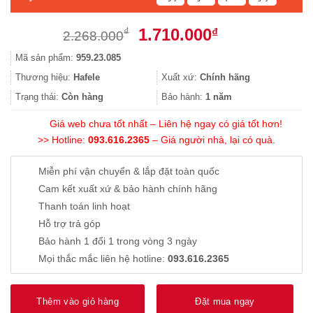
Giá
Giá
1.710.000
₫
₫
2.268.000
gốc
hiện
Mã sản phẩm:
959.23.085
là:
tại
2.268.000₫.
là:
Thương hiệu:
Hafele
Xuất xứ:
Chính hãng
1.710.000₫.
Trạng thái:
Còn hàng
Bảo hành:
1 năm
Giá web chưa tốt nhất – Liên hệ ngay có giá tốt hơn!
>> Hotline:
093.616.2365
– Giá người nhà, lại có quà.
Miễn phí vận chuyển & lắp đặt toàn quốc
Cam kết xuất xứ & bảo hành chính hãng
Thanh toán linh hoạt
Hỗ trợ trả góp
Bảo hành 1 đổi 1 trong vòng 3 ngày
Mọi thắc mắc liên hệ hotline:
093.616.2365
Thêm vào giỏ hàng
Đặt mua ngay